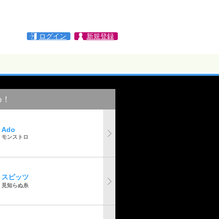
ログイン
新規登録
め！
Ado
モンストロ
スピッツ
見知らぬ糸