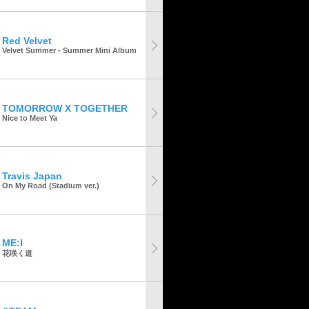
Red Velvet
Velvet Summer - Summer Mini Album
TOMORROW X TOGETHER
Nice to Meet Ya
Travis Japan
On My Road (Stadium ver.)
ME:I
花咲く道