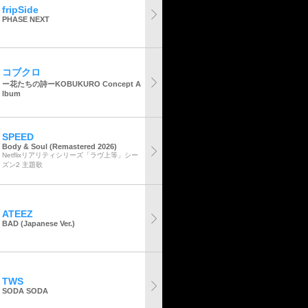
fripSide
PHASE NEXT
コブクロ
ー花たちの詩ーKOBUKURO Concept A
lbum
SPEED
Body & Soul (Remastered 2026)
Netflixリアリティシリーズ「ラヴ上等」シー
ズン2 主題歌
ATEEZ
BAD (Japanese Ver.)
TWS
SODA SODA