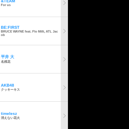
&TEAM
For us
BE:FIRST
BRUCE WAYNE feat. Flo Milli, ATL Jac
ob
平井 大
名残花
AKB48
クッキーキス
timelesz
消えない花火