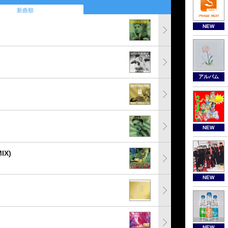
新曲順
NEW
アルバム
NEW
IX)
NEW
NEW