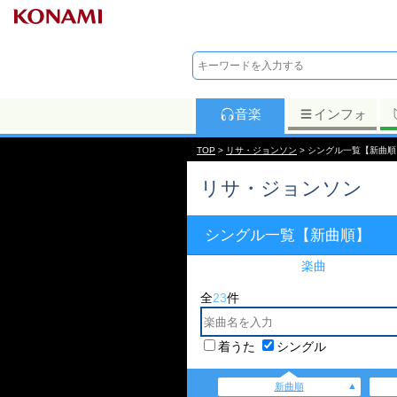
音楽
インフォ
TOP
>
リサ・ジョンソン
> シングル一覧【新曲順
リサ・ジョンソン
シングル一覧【新曲順】
楽曲
全
23
件
着うた
シングル
新曲順