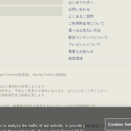
はじめての方へ
お問い合わせ
よくあるご質問
ご利用料金等について
選べるお支払い方法
配信コンテンツについて
プレゼントについて
重要なお知らせ
推奨環境
ogle Chrome(最新版)、Mozilla Firefox(最新版)
ほかに通信料が必要になります。
報料等は、予告なく変更する場合があります。あらかじめご了承ください。
の無断複写及び転載を禁じます。
ド会社・映像製作会社が提供するコンテンツを示す登録商標です。
Cookies Set
o analyze the traffic of our website, to provide y
取引法に基づく表記
|
ライセンス情報
|
お客様情報の外部送信について
|
Cookies 