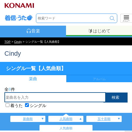
メニュー
音楽
はじめて
TOP
>
Cindy
> シングル一覧【人気曲順】
Cindy
シングル一覧【人気曲順】
楽曲
アルバム
全
8
件
着うた
シングル
新曲順
人気曲順
五十音順
人気曲順