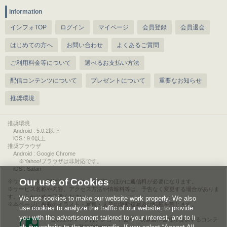
information
インフォTOP
ログイン
マイページ
会員登録
会員退会
はじめての方へ
お問い合わせ
よくあるご質問
ご利用料金等について
選べるお支払い方法
配信コンテンツについて
プレゼントについて
重要なお知らせ
推奨環境
推奨環境
Android : 5.0.2以上
iOS : 9.0以上
推奨ブラウザ
Android : Google Chrome
※Yahoo!ブラウザは非対応です。
iOS : Safari
Our use of Cookies
サービスをご利用されるには、情報料のほかに通信料が必要になります。
サービス名称や内容、アクセス方法や情報料等は、予告なく変更する場合がありま
す。あらかじめご了承ください。
We use cookies to make our website work properly. We also
本ページに掲載のイラスト・写真・文章の無断複写及び転載を禁じます。
use cookies to analyze the traffic of our website, to provide
you with the advertisement tailored to your interest, and to li
このエルマークは、レコード会社・映像製作会社が提供するコンテ