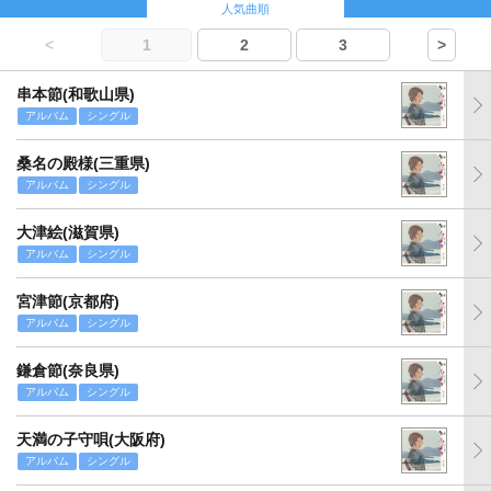
人気曲順
<
1
2
3
>
串本節(和歌山県)
アルバム
シングル
桑名の殿様(三重県)
アルバム
シングル
大津絵(滋賀県)
アルバム
シングル
宮津節(京都府)
アルバム
シングル
鎌倉節(奈良県)
アルバム
シングル
天満の子守唄(大阪府)
アルバム
シングル