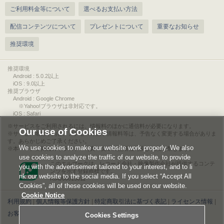
ご利用料金等について
選べるお支払い方法
配信コンテンツについて
プレゼントについて
重要なお知らせ
推奨環境
推奨環境
Android : 5.0.2以上
iOS : 9.0以上
推奨ブラウザ
Android : Google Chrome
※Yahoo!ブラウザは非対応です。
iOS : Safari
サービスをご利用されるには、情報料のほかに通信料が必要になります。
Our use of Cookies
サービス名称や内容、アクセス方法や情報料等は、予告なく変更する場合がありま
す。あらかじめご了承ください。
We use cookies to make our website work properly. We also
本ページに掲載のイラスト・写真・文章の無断複写及び転載を禁じます。
use cookies to analyze the traffic of our website, to provide
このエルマークは、レコード会社・映像製作会社が提供するコンテ
you with the advertisement tailored to your interest, and to li
ンツを示す登録商標です。
nk our website to the social media. If you select “Accept All
RIAJ00013011
Cookies”, all of these cookies will be used on our website.
Cookie Notice
利用規約
|
個人情報等保護方針
|
特定商取引法に基づく表記
|
ライセンス情報
|
お客様情報の外部送信について
|
Cookies Settings
Cookies Settings