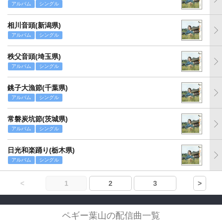
アルバム
シングル
相川音頭(新潟県)
アルバム
シングル
秩父音頭(埼玉県)
アルバム
シングル
銚子大漁節(千葉県)
アルバム
シングル
常磐炭坑節(茨城県)
アルバム
シングル
日光和楽踊り(栃木県)
アルバム
シングル
<
1
2
3
>
ペギー葉山の配信曲一覧