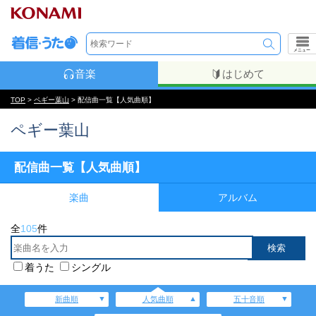
メニュー
音楽
はじめて
TOP
>
ペギー葉山
> 配信曲一覧【人気曲順】
ペギー葉山
配信曲一覧【人気曲順】
楽曲
アルバム
全
105
件
着うた
シングル
新曲順
人気曲順
五十音順