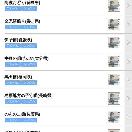
阿波おどり(徳島県)
アルバム
シングル
金毘羅船々(香川県)
アルバム
シングル
伊予節(愛媛県)
アルバム
シングル
宇目の唄げんか(大分県)
アルバム
シングル
黒田節(福岡県)
アルバム
シングル
島原地方の子守唄(長崎県)
アルバム
シングル
のんのこ節(佐賀県)
アルバム
シングル