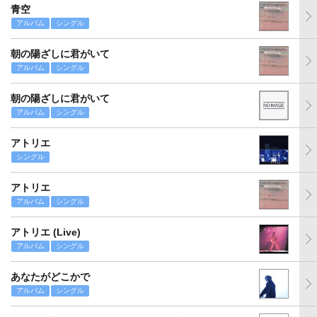
青空
アルバム
シングル
朝の陽ざしに君がいて
アルバム
シングル
朝の陽ざしに君がいて
アルバム
シングル
アトリエ
シングル
アトリエ
アルバム
シングル
アトリエ (Live)
アルバム
シングル
あなたがどこかで
アルバム
シングル