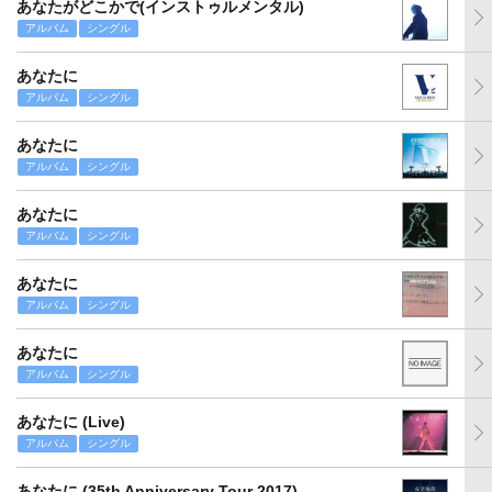
あなたがどこかで(インストゥルメンタル)
アルバム
シングル
あなたに
アルバム
シングル
あなたに
アルバム
シングル
あなたに
アルバム
シングル
あなたに
アルバム
シングル
あなたに
アルバム
シングル
あなたに (Live)
アルバム
シングル
あなたに (35th Anniversary Tour 2017)