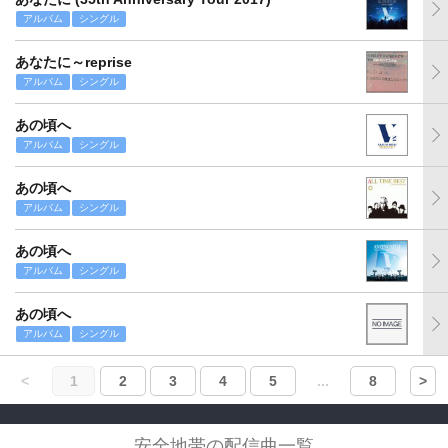
アルバム
シングル
あなたに～reprise
アルバム
シングル
あの頃へ
アルバム
シングル
あの頃へ
アルバム
シングル
あの頃へ
アルバム
シングル
あの頃へ
アルバム
シングル
<
1
2
3
4
5
...
8
>
安全地帯の配信曲一覧