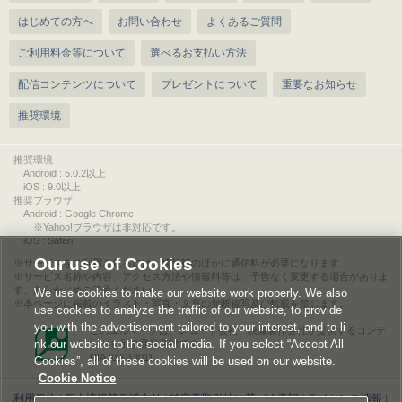
はじめての方へ
お問い合わせ
よくあるご質問
ご利用料金等について
選べるお支払い方法
配信コンテンツについて
プレゼントについて
重要なお知らせ
推奨環境
推奨環境
Android : 5.0.2以上
iOS : 9.0以上
推奨ブラウザ
Android : Google Chrome
※Yahoo!ブラウザは非対応です。
iOS : Safari
Our use of Cookies
サービスをご利用されるには、情報料のほかに通信料が必要になります。
サービス名称や内容、アクセス方法や情報料等は、予告なく変更する場合がありま
す。あらかじめご了承ください。
We use cookies to make our website work properly. We also
本ページに掲載のイラスト・写真・文章の無断複写及び転載を禁じます。
use cookies to analyze the traffic of our website, to provide
you with the advertisement tailored to your interest, and to li
このエルマークは、レコード会社・映像製作会社が提供するコンテ
nk our website to the social media. If you select “Accept All
ンツを示す登録商標です。
RIAJ00013011
Cookies”, all of these cookies will be used on our website.
Cookie Notice
利用規約
|
個人情報等保護方針
|
特定商取引法に基づく表記
|
ライセンス情報
|