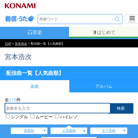
メニュー
音楽
はじめて
TOP
>
宮本浩次
> 配信曲一覧【人気曲順】
宮本浩次
配信曲一覧【人気曲順】
楽曲
アルバム
全
119
件
シングル
ムービー
ハイレゾ
新曲順
人気曲順
五十音順