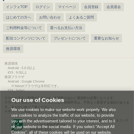
インフォTOP
ログイン
マイページ
会員登録
会員退会
はじめての方へ
お問い合わせ
よくあるご質問
ご利用料金等について
選べるお支払い方法
配信コンテンツについて
プレゼントについて
重要なお知らせ
推奨環境
推奨環境
Android : 5.0.2以上
iOS : 9.0以上
推奨ブラウザ
Android : Google Chrome
※Yahoo!ブラウザは非対応です。
iOS : Safari
サービスをご利用されるには、情報料のほかに通信料が必要になります。
Our use of Cookies
サービス名称や内容、アクセス方法や情報料等は、予告なく変更する場合がありま
す。あらかじめご了承ください。
We use cookies to make our website work properly. We also
本ページに掲載のイラスト・写真・文章の無断複写及び転載を禁じます。
use cookies to analyze the traffic of our website, to provide
このエルマークは、レコード会社・映像製作会社が提供するコンテ
you with the advertisement tailored to your interest, and to li
ンツを示す登録商標です。
nk our website to the social media. If you select “Accept All
RIAJ00013011
Cookies”, all of these cookies will be used on our website.