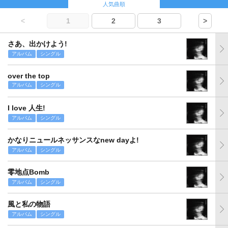
人気曲順
<
1
2
3
>
さあ、出かけよう!
アルバム
シングル
over the top
アルバム
シングル
I love 人生!
アルバム
シングル
かなりニュールネッサンスなnew dayよ!
アルバム
シングル
零地点Bomb
アルバム
シングル
風と私の物語
アルバム
シングル