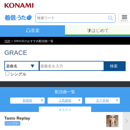
メニュー
音楽
はじめて
TOP
> GRACEのおすすめ配信曲一覧
GRACE
シングル
配信曲一覧
新曲順
人気曲順
五十音順
オススメ
Tasto Replay
シングル