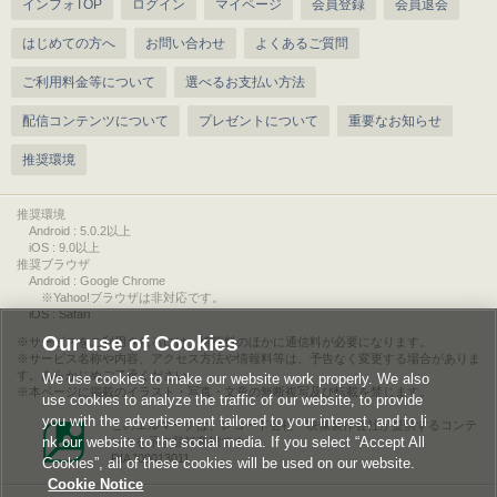
インフォTOP
ログイン
マイページ
会員登録
会員退会
はじめての方へ
お問い合わせ
よくあるご質問
ご利用料金等について
選べるお支払い方法
配信コンテンツについて
プレゼントについて
重要なお知らせ
推奨環境
推奨環境
Android : 5.0.2以上
iOS : 9.0以上
推奨ブラウザ
Android : Google Chrome
※Yahoo!ブラウザは非対応です。
iOS : Safari
Our use of Cookies
サービスをご利用されるには、情報料のほかに通信料が必要になります。
サービス名称や内容、アクセス方法や情報料等は、予告なく変更する場合がありま
す。あらかじめご了承ください。
We use cookies to make our website work properly. We also
本ページに掲載のイラスト・写真・文章の無断複写及び転載を禁じます。
use cookies to analyze the traffic of our website, to provide
you with the advertisement tailored to your interest, and to li
このエルマークは、レコード会社・映像製作会社が提供するコンテ
nk our website to the social media. If you select “Accept All
ンツを示す登録商標です。
RIAJ00013011
Cookies”, all of these cookies will be used on our website.
Cookie Notice