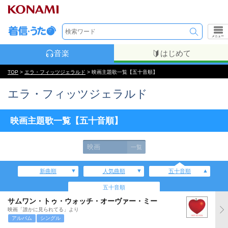
メニュー
音楽
はじめて
TOP
>
エラ・フィッツジェラルド
> 映画主題歌一覧【五十音順】
エラ・フィッツジェラルド
映画主題歌一覧【五十音順】
映画
一覧
新曲順
人気曲順
五十音順
五十音順
サムワン・トゥ・ウォッチ・オーヴァー・ミー
映画「誰かに見られてる」より
アルバム
シングル