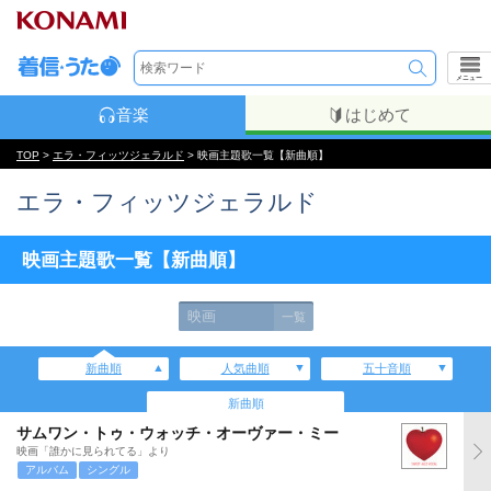
メニュー
音楽
はじめて
TOP
>
エラ・フィッツジェラルド
> 映画主題歌一覧【新曲順】
エラ・フィッツジェラルド
映画主題歌一覧【新曲順】
映画
一覧
新曲順
人気曲順
五十音順
新曲順
サムワン・トゥ・ウォッチ・オーヴァー・ミー
映画「誰かに見られてる」より
アルバム
シングル