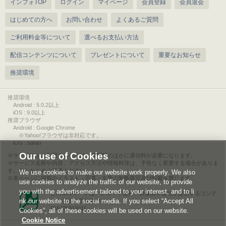
インフォTOP
ログイン
マイページ
会員登録
会員退会
はじめての方へ
お問い合わせ
よくあるご質問
ご利用料金等について
選べるお支払い方法
配信コンテンツについて
プレゼントについて
重要なお知らせ
推奨環境
推奨環境
Android : 5.0.2以上
iOS : 9.0以上
推奨ブラウザ
Android : Google Chrome
※Yahoo!ブラウザは非対応です。
iOS : Safari
Our use of Cookies
サービスをご利用されるには、情報料のほかに通信料が必要になります。
サービス名称や内容、アクセス方法や情報料等は、予告なく変更する場合がありま
す。あらかじめご了承ください。
We use cookies to make our website work properly. We also
本ページに掲載のイラスト・写真・文章の無断複写及び転載を禁じます。
use cookies to analyze the traffic of our website, to provide
you with the advertisement tailored to your interest, and to li
このエルマークは、レコード会社・映像製作会社が提供するコンテ
nk our website to the social media. If you select “Accept All
ンツを示す登録商標です。
RIAJ00013011
Cookies”, all of these cookies will be used on our website.
Cookie Notice