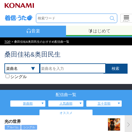
メニュー
音楽
はじめて
TOP
> 桑田佳祐&奥田民生のおすすめ配信曲一覧
桑田佳祐&奥田民生
シングル
配信曲一覧
新曲順
人気曲順
五十音順
オススメ
光の世界
アルバム
シングル