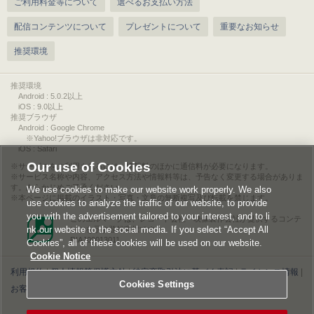
ご利用料金等について
選べるお支払い方法
配信コンテンツについて
プレゼントについて
重要なお知らせ
推奨環境
推奨環境
Android : 5.0.2以上
iOS : 9.0以上
推奨ブラウザ
Android : Google Chrome
※Yahoo!ブラウザは非対応です。
iOS : Safari
Our use of Cookies
サービスをご利用されるには、情報料のほかに通信料が必要になります。
サービス名称や内容、アクセス方法や情報料等は、予告なく変更する場合がありま
す。あらかじめご了承ください。
We use cookies to make our website work properly. We also
本ページに掲載のイラスト・写真・文章の無断複写及び転載を禁じます。
use cookies to analyze the traffic of our website, to provide
you with the advertisement tailored to your interest, and to li
このエルマークは、レコード会社・映像製作会社が提供するコンテ
nk our website to the social media. If you select “Accept All
ンツを示す登録商標です。
RIAJ00013011
Cookies”, all of these cookies will be used on our website.
Cookie Notice
利用規約
|
個人情報等保護方針
|
特定商取引法に基づく表記
|
ライセンス情報
|
Cookies Settings
お客様情報の外部送信について
|
Cookies Settings