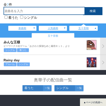
全
2
件
着うた
シングル
新曲順
人気曲順
五十音順
五十音順
みんな王様
ビーワークス社ゲーム「おさわり探偵なめこ栽培キット」より
シングル
着うた
Rainy day
アルバム
シングル
奥華子の配信曲一覧
着うた
シングル
一覧
一覧
▲ページの先頭へ