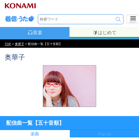
メニュー
音楽
はじめて
TOP
>
奥華子
> 配信曲一覧【五十音順】
奥華子
配信曲一覧【五十音順】
楽曲
アルバム