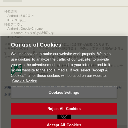
推奨環境
Android : 5.0.2以上
iOS : 9.0以上
推奨ブラウザ
Android : Google Chrome
※Yahoo!ブラウザは非対応です。
iOS : Safari
Our use of Cookies
サービスをご利用されるには、情報料のほかに通信料が必要になります。
サービス名称や内容、アクセス方法や情報料等は、予告なく変更する場合がありま
す。あらかじめご了承ください。
We use cookies to make our website work properly. We also
本ページに掲載のイラスト・写真・文章の無断複写及び転載を禁じます。
use cookies to analyze the traffic of our website, to provide
you with the advertisement tailored to your interest, and to li
このエルマークは、レコード会社・映像製作会社が提供するコンテ
nk our website to the social media. If you select “Accept All
ンツを示す登録商標です。
RIAJ00013011
Cookies”, all of these cookies will be used on our website.
Cookie Notice
利用規約
|
個人情報等保護方針
|
特定商取引法に基づく表記
|
ライセンス情報
|
Cookies Settings
お客様情報の外部送信について
|
Cookies Settings
©2026 Konami Digital Entertainment
Reject All Cookies
Accept All Cookies