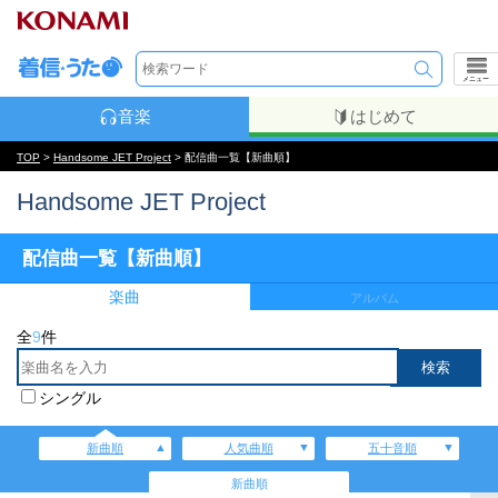
メニュー
音楽
はじめて
TOP
>
Handsome JET Project
> 配信曲一覧【新曲順】
Handsome JET Project
配信曲一覧【新曲順】
楽曲
アルバム
全
9
件
シングル
新曲順
人気曲順
五十音順
新曲順