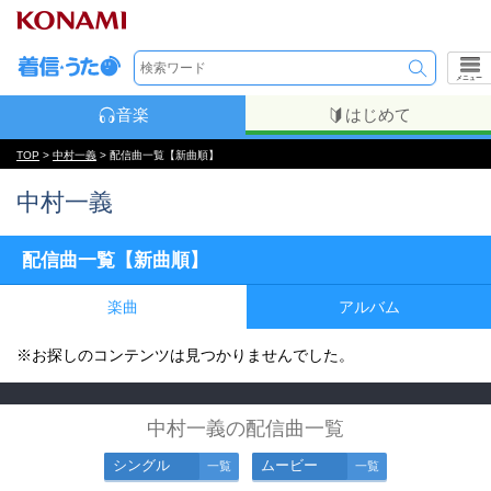
メニュー
音楽
はじめて
TOP
>
中村一義
> 配信曲一覧【新曲順】
中村一義
配信曲一覧【新曲順】
楽曲
アルバム
※お探しのコンテンツは見つかりませんでした。
中村一義の配信曲一覧
シングル
ムービー
一覧
一覧