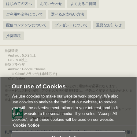
はじめての方へ
お問い合わせ
よくあるご質問
ご利用料金等について
選べるお支払い方法
配信コンテンツについて
プレゼントについて
重要なお知らせ
推奨環境
推奨環境
Android : 5.0.2以上
iOS : 9.0以上
推奨ブラウザ
Android : Google Chrome
※Yahoo!ブラウザは非対応です。
iOS : Safari
Our use of Cookies
サービスをご利用されるには、情報料のほかに通信料が必要になります。
サービス名称や内容、アクセス方法や情報料等は、予告なく変更する場合がありま
す。あらかじめご了承ください。
We use cookies to make our website work properly. We also
本ページに掲載のイラスト・写真・文章の無断複写及び転載を禁じます。
use cookies to analyze the traffic of our website, to provide
you with the advertisement tailored to your interest, and to li
このエルマークは、レコード会社・映像製作会社が提供するコンテ
nk our website to the social media. If you select “Accept All
ンツを示す登録商標です。
RIAJ00013011
Cookies”, all of these cookies will be used on our website.
Cookie Notice
利用規約
|
個人情報等保護方針
|
特定商取引法に基づく表記
|
ライセンス情報
|