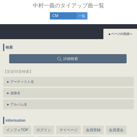
中村一義のタイアップ曲一覧
CM
一覧
▲ページの先頭へ
検索
詳細検索
【音楽50音検索】
アーティスト名
楽曲名
アルバム名
information
インフォTOP
ログイン
マイページ
会員登録
会員退会