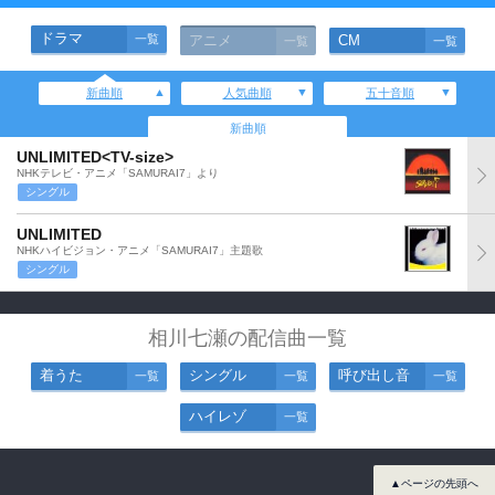
ドラマ
一覧
アニメ
CM
一覧
一覧
新曲順
人気曲順
五十音順
新曲順
UNLIMITED<TV-size>
NHKテレビ・アニメ「SAMURAI7」より
シングル
UNLIMITED
NHKハイビジョン・アニメ「SAMURAI7」主題歌
シングル
相川七瀬の配信曲一覧
着うた
シングル
呼び出し音
一覧
一覧
一覧
ハイレゾ
一覧
▲ページの先頭へ