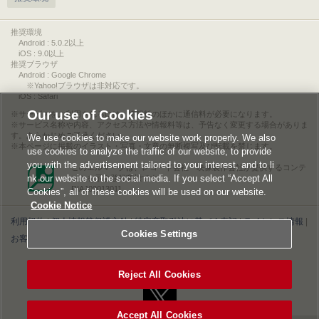
推奨環境
Android : 5.0.2以上
iOS : 9.0以上
推奨ブラウザ
Android : Google Chrome
※Yahoo!ブラウザは非対応です。
iOS : Safari
Our use of Cookies
サービスをご利用されるには、情報料のほかに通信料が必要になります。
サービス名称や内容、アクセス方法や情報料等は、予告なく変更する場合がありま
す。あらかじめご了承ください。
We use cookies to make our website work properly. We also
本ページに掲載のイラスト・写真・文章の無断複写及び転載を禁じます。
use cookies to analyze the traffic of our website, to provide
you with the advertisement tailored to your interest, and to li
このエルマークは、レコード会社・映像製作会社が提供するコンテ
nk our website to the social media. If you select “Accept All
ンツを示す登録商標です。
RIAJ00013011
Cookies”, all of these cookies will be used on our website.
Cookie Notice
利用規約
|
個人情報等保護方針
|
特定商取引法に基づく表記
|
ライセンス情報
|
Cookies Settings
お客様情報の外部送信について
|
Cookies Settings
©2026 Konami Digital Entertainment
Reject All Cookies
Accept All Cookies