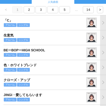
人気曲順
<
1
2
3
4
5
...
14
>
「C」
アルバム
シングル
生意気
アルバム
シングル
BEーBOPーHIGH SCHOOL
アルバム
シングル
色・ホワイトブレンド
アルバム
シングル
クローズ・アップ
アルバム
シングル
JINGI・愛してもらいます
アルバム
シングル