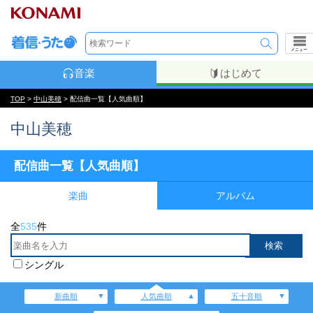
メニュー
音楽
はじめて
TOP
>
中山美穂
> 配信曲一覧【人気曲順】
中山美穂
配信曲一覧【人気曲順】
楽曲
アルバム
全
535
件
シングル
新曲順
人気曲順
五十音順