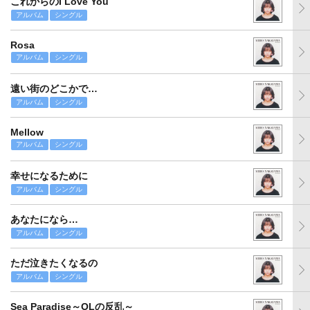
これからのI Love You
アルバム
シングル
Rosa
アルバム
シングル
遠い街のどこかで…
アルバム
シングル
Mellow
アルバム
シングル
幸せになるために
アルバム
シングル
あなたになら…
アルバム
シングル
ただ泣きたくなるの
アルバム
シングル
Sea Paradise～OLの反乱～