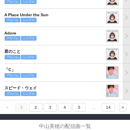
アルバム
シングル
A Place Under the Sun
アルバム
シングル
Adore
アルバム
シングル
君のこと
アルバム
シングル
「C」
アルバム
シングル
スピード・ウェイ
アルバム
シングル
<
1
2
3
4
5
...
14
>
中山美穂の配信曲一覧