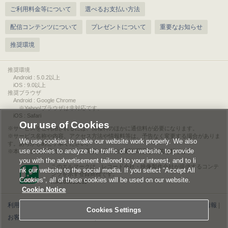
ご利用料金等について
選べるお支払い方法
配信コンテンツについて
プレゼントについて
重要なお知らせ
推奨環境
推奨環境
Android : 5.0.2以上
iOS : 9.0以上
推奨ブラウザ
Android : Google Chrome
※Yahoo!ブラウザは非対応です。
iOS : Safari
Our use of Cookies
サービスをご利用されるには、情報料のほかに通信料が必要になります。
サービス名称や内容、アクセス方法や情報料等は、予告なく変更する場合がありま
We use cookies to make our website work properly. We also
す。あらかじめご了承ください。
use cookies to analyze the traffic of our website, to provide
本ページに掲載のイラスト・写真・文章の無断複写及び転載を禁じます。
you with the advertisement tailored to your interest, and to li
このエルマークは、レコード会社・映像製作会社が提供するコンテ
nk our website to the social media. If you select “Accept All
ンツを示す登録商標です。
Cookies”, all of these cookies will be used on our website.
RIAJ00013011
Cookie Notice
利用規約
|
個人情報等保護方針
|
特定商取引法に基づく表記
|
ライセンス情報
|
Cookies Settings
お客様情報の外部送信について
|
Cookies Settings