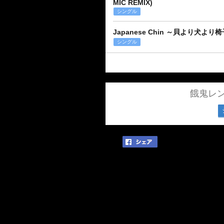
MIC REMIX)
シングル
Japanese Chin ～貝より犬より椅
シングル
餓鬼レ