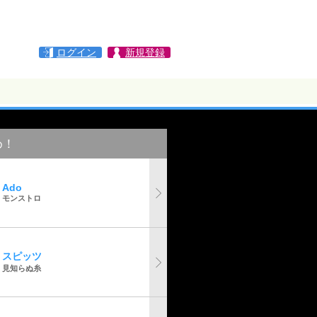
ログイン
新規登録
め！
Ado
モンストロ
スピッツ
見知らぬ糸