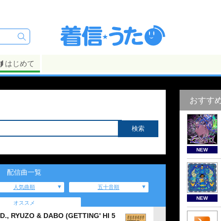
はじめて
おすす
NEW
配信曲一覧
人気曲順
五十音順
NEW
オススメ
A.D., RYUZO & DABO (GETTING' HI 5