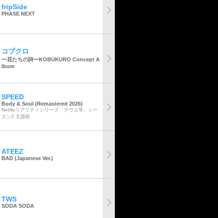
fripSide
PHASE NEXT
コブクロ
ー花たちの詩ーKOBUKURO Concept A
lbum
SPEED
Body & Soul (Remastered 2026)
Netflixリアリティシリーズ「ラヴ上等」シー
ズン2 主題歌
ATEEZ
BAD (Japanese Ver.)
TWS
SODA SODA