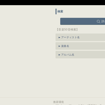
検索
詳
【音楽50音検索】
アーティスト名
楽曲名
アルバム名
推奨環境