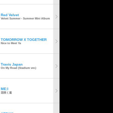
Red Velvet
Velvet Summer - Summer Mini Album
TOMORROW X TOGETHER
Nice to Meet Ya
Travis Japan
On My Road (Stadium ver.)
ME:I
花咲く道