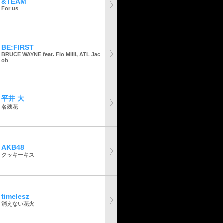
&TEAM
For us
BE:FIRST
BRUCE WAYNE feat. Flo Milli, ATL Jac
ob
平井 大
名残花
AKB48
クッキーキス
timelesz
消えない花火