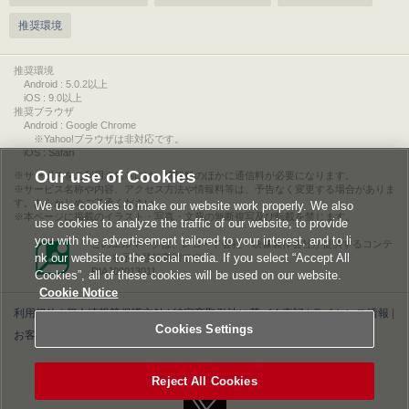
推奨環境
推奨環境
Android : 5.0.2以上
iOS : 9.0以上
推奨ブラウザ
Android : Google Chrome
※Yahoo!ブラウザは非対応です。
iOS : Safari
Our use of Cookies
サービスをご利用されるには、情報料のほかに通信料が必要になります。
サービス名称や内容、アクセス方法や情報料等は、予告なく変更する場合がありま
す。あらかじめご了承ください。
We use cookies to make our website work properly. We also
本ページに掲載のイラスト・写真・文章の無断複写及び転載を禁じます。
use cookies to analyze the traffic of our website, to provide
you with the advertisement tailored to your interest, and to li
このエルマークは、レコード会社・映像製作会社が提供するコンテ
nk our website to the social media. If you select “Accept All
ンツを示す登録商標です。
RIAJ00013011
Cookies”, all of these cookies will be used on our website.
Cookie Notice
利用規約
|
個人情報等保護方針
|
特定商取引法に基づく表記
|
ライセンス情報
|
Cookies Settings
お客様情報の外部送信について
|
Cookies Settings
©2026 Konami Digital Entertainment
Reject All Cookies