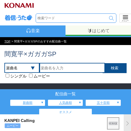
メニュー
音楽
はじめて
TOP
> 間寛平×ガガガSPのおすすめ配信曲一覧
間寛平×ガガガSP
シングル
ムービー
配信曲一覧
新曲順
人気曲順
五十音順
オススメ
KANPEI Calling
ムービー