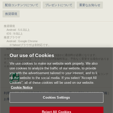
配信コンテンツについて
プレゼントについて
重要なお知らせ
推奨環境
推奨環境
Android : 5.0.2以上
iOS : 9.0以上
推奨ブラウザ
Android : Google Chrome
※Yahoo!ブラウザは非対応です。
iOS : Safari
Our use of Cookies
サービスをご利用されるには、情報料のほかに通信料が必要になります。
サービス名称や内容、アクセス方法や情報料等は、予告なく変更する場合がありま
す。あらかじめご了承ください。
We use cookies to make our website work properly. We also
本ページに掲載のイラスト・写真・文章の無断複写及び転載を禁じます。
use cookies to analyze the traffic of our website, to provide
you with the advertisement tailored to your interest, and to li
このエルマークは、レコード会社・映像製作会社が提供するコンテ
nk our website to the social media. If you select “Accept All
ンツを示す登録商標です。
RIAJ00013011
Cookies”, all of these cookies will be used on our website.
Cookie Notice
利用規約
|
個人情報等保護方針
|
特定商取引法に基づく表記
|
ライセンス情報
|
Cookies Settings
お客様情報の外部送信について
|
Cookies Settings
©2026 Konami Digital Entertainment
Reject All Cookies