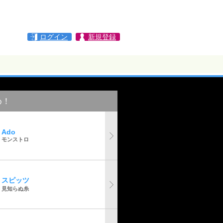
ログイン
新規登録
め！
Ado
モンストロ
スピッツ
見知らぬ糸