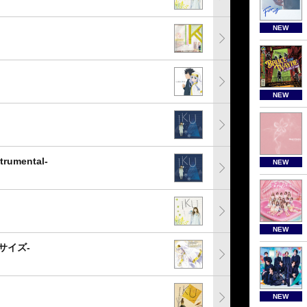
NEW
NEW
mental-
NEW
NEW
サイズ-
NEW