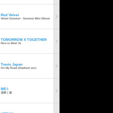
Red Velvet
Velvet Summer - Summer Mini Album
TOMORROW X TOGETHER
Nice to Meet Ya
Travis Japan
On My Road (Stadium ver.)
ME:I
花咲く道