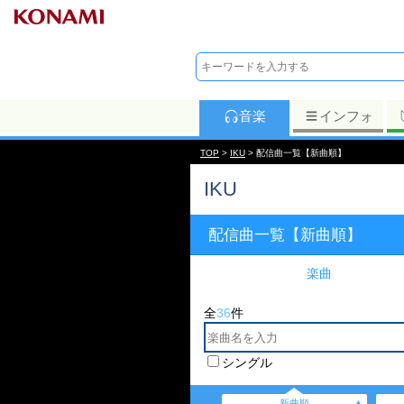
音楽
インフォ
TOP
>
IKU
> 配信曲一覧【新曲順】
IKU
配信曲一覧【新曲順】
楽曲
全
36
件
シングル
新曲順