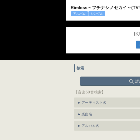
Rimless～フチナシノセカイ～(TV
アルバム
シングル
I
検索
詳
【音楽50音検索】
アーティスト名
楽曲名
アルバム名