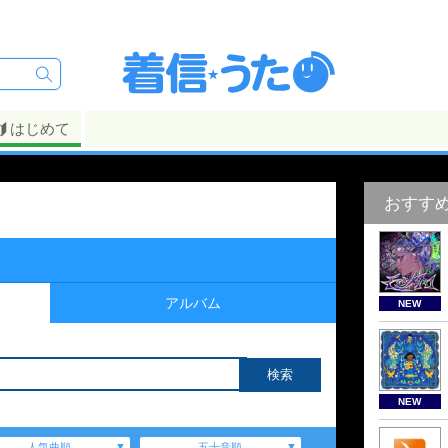
はじめて
おすす
アルバム
NEW
NEW
人気曲順
五十音順