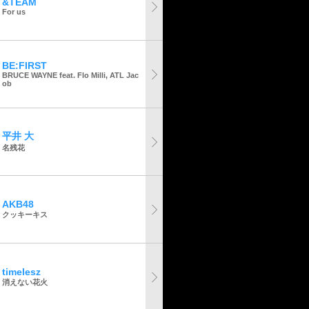
&TEAM
For us
BE:FIRST
BRUCE WAYNE feat. Flo Milli, ATL Jac
ob
平井 大
名残花
AKB48
クッキーキス
timelesz
消えない花火