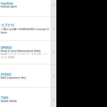
fripSide
PHASE NEXT
コブクロ
ー花たちの詩ーKOBUKURO Concept A
lbum
SPEED
Body & Soul (Remastered 2026)
Netflixリアリティシリーズ「ラヴ上等」シー
ズン2 主題歌
ATEEZ
BAD (Japanese Ver.)
TWS
SODA SODA