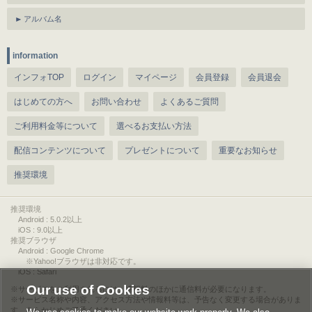
アルバム名
information
インフォTOP
ログイン
マイページ
会員登録
会員退会
はじめての方へ
お問い合わせ
よくあるご質問
ご利用料金等について
選べるお支払い方法
配信コンテンツについて
プレゼントについて
重要なお知らせ
推奨環境
推奨環境
Android : 5.0.2以上
iOS : 9.0以上
推奨ブラウザ
Android : Google Chrome
※Yahoo!ブラウザは非対応です。
iOS : Safari
Our use of Cookies
サービスをご利用されるには、情報料のほかに通信料が必要になります。
サービス名称や内容、アクセス方法や情報料等は、予告なく変更する場合がありま
す。あらかじめご了承ください。