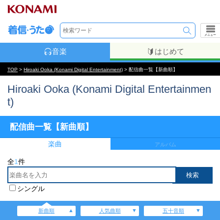
メニュー
音楽
はじめて
TOP
>
Hiroaki Ooka (Konami Digital Entertainment)
> 配信曲一覧【新曲順】
Hiroaki Ooka (Konami Digital Entertainmen
t)
配信曲一覧【新曲順】
楽曲
アルバム
全
1
件
シングル
新曲順
人気曲順
五十音順