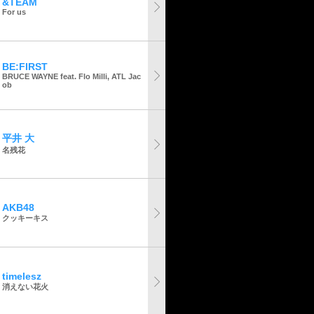
&TEAM
For us
BE:FIRST
BRUCE WAYNE feat. Flo Milli, ATL Jac
ob
平井 大
名残花
AKB48
クッキーキス
timelesz
消えない花火