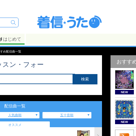
はじめて
すすめ配信曲一覧
おすす
ッスン・フォー
NEW
配信曲一覧
人気曲順
五十音順
NEW
オススメ
」