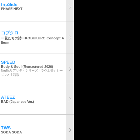
fripSide
PHASE NEXT
コブクロ
ー花たちの詩ーKOBUKURO Concept A
lbum
SPEED
Body & Soul (Remastered 2026)
Netflixリアリティシリーズ「ラヴ上等」シー
ズン2 主題歌
ATEEZ
BAD (Japanese Ver.)
TWS
SODA SODA