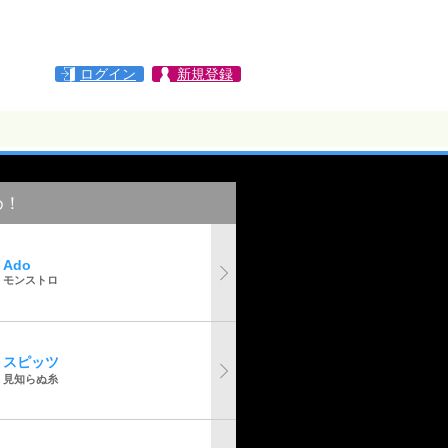
ログイン
新規登録
め！
Ado
モンストロ
スピッツ
見知らぬ糸