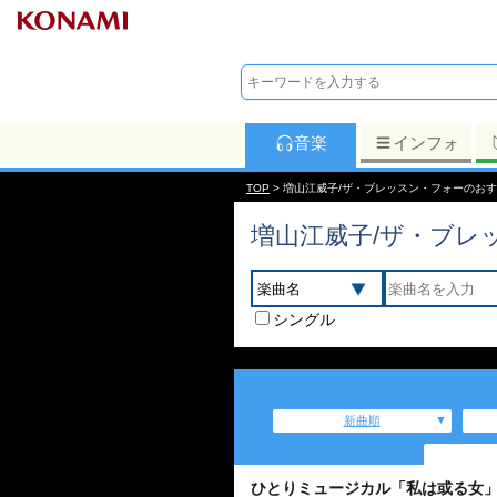
音楽
インフォ
TOP
> 増山江威子/ザ・ブレッスン・フォーのお
増山江威子/ザ・ブレ
シングル
新曲順
ひとりミュージカル「私は或る女