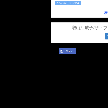
アルバム
シングル
増
増山江威子/ザ・