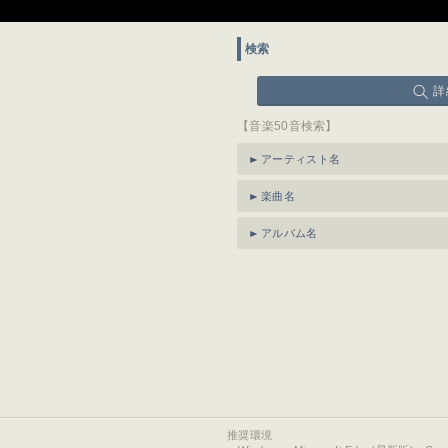
検索
詳
【音楽50音検索】
アーティスト名
楽曲名
アルバム名
推奨環境