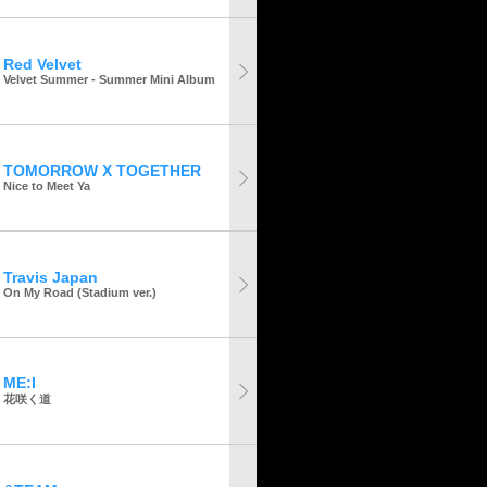
Red Velvet
Velvet Summer - Summer Mini Album
TOMORROW X TOGETHER
Nice to Meet Ya
Travis Japan
On My Road (Stadium ver.)
ME:I
花咲く道