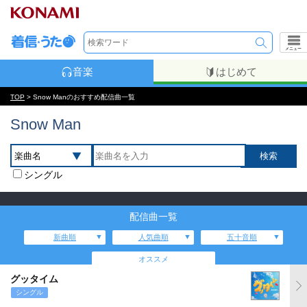
メニュー
音楽
はじめて
TOP
> Snow Manのおすすめ配信曲一覧
Snow Man
シングル
配信曲一覧
新曲順
人気曲順
五十音順
オススメ
グッタイム
シングル