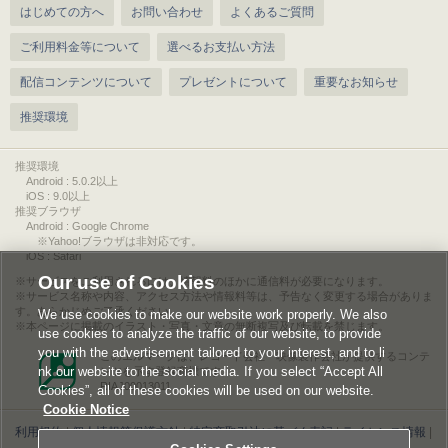
はじめての方へ
お問い合わせ
よくあるご質問
ご利用料金等について
選べるお支払い方法
配信コンテンツについて
プレゼントについて
重要なお知らせ
推奨環境
推奨環境
Android : 5.0.2以上
iOS : 9.0以上
推奨ブラウザ
Android : Google Chrome
※Yahoo!ブラウザは非対応です。
iOS : Safari
Our use of Cookies
サービスをご利用されるには、情報料のほかに通信料が必要になります。
サービス名称や内容、アクセス方法や情報料等は、予告なく変更する場合がありま
す。あらかじめご了承ください。
We use cookies to make our website work properly. We also
本ページに掲載のイラスト・写真・文章の無断複写及び転載を禁じます。
use cookies to analyze the traffic of our website, to provide
you with the advertisement tailored to your interest, and to li
このエルマークは、レコード会社・映像製作会社が提供するコンテ
nk our website to the social media. If you select “Accept All
ンツを示す登録商標です。
RIAJ00013011
Cookies”, all of these cookies will be used on our website.
Cookie Notice
利用規約
|
個人情報等保護方針
|
特定商取引法に基づく表記
|
ライセンス情報
|