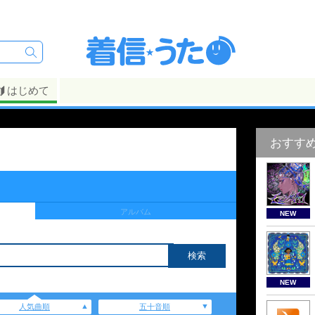
はじめて
おすす
アルバム
NEW
NEW
人気曲順
五十音順