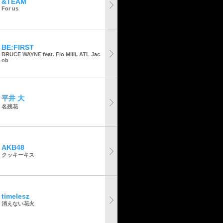
&TEAM
For us
BE:FIRST
BRUCE WAYNE feat. Flo Milli, ATL Jac
ob
平井 大
名残花
AKB48
クッキーキス
timelesz
消えない花火