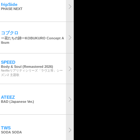
fripSide
PHASE NEXT
コブクロ
ー花たちの詩ーKOBUKURO Concept A
lbum
SPEED
Body & Soul (Remastered 2026)
Netflixリアリティシリーズ「ラヴ上等」シー
ズン2 主題歌
ATEEZ
BAD (Japanese Ver.)
TWS
SODA SODA