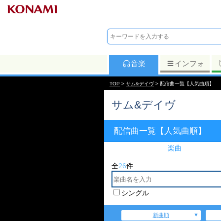
音楽
インフォ
TOP
>
サム&デイヴ
> 配信曲一覧【人気曲順】
サム&デイヴ
配信曲一覧【人気曲順】
楽曲
全
26
件
シングル
新曲順