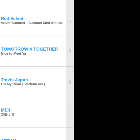
Red Velvet
Velvet Summer - Summer Mini Album
TOMORROW X TOGETHER
Nice to Meet Ya
Travis Japan
On My Road (Stadium ver.)
ME:I
花咲く道