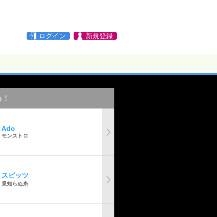
ログイン
新規登録
め！
Ado
モンストロ
スピッツ
見知らぬ糸