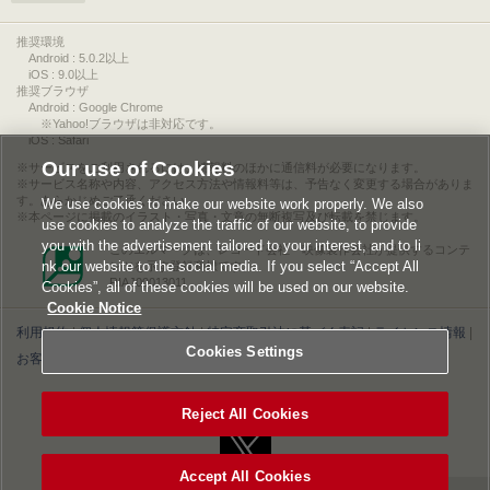
推奨環境
Android : 5.0.2以上
iOS : 9.0以上
推奨ブラウザ
Android : Google Chrome
※Yahoo!ブラウザは非対応です。
iOS : Safari
Our use of Cookies
サービスをご利用されるには、情報料のほかに通信料が必要になります。
サービス名称や内容、アクセス方法や情報料等は、予告なく変更する場合がありま
す。あらかじめご了承ください。
We use cookies to make our website work properly. We also
本ページに掲載のイラスト・写真・文章の無断複写及び転載を禁じます。
use cookies to analyze the traffic of our website, to provide
you with the advertisement tailored to your interest, and to li
このエルマークは、レコード会社・映像製作会社が提供するコンテ
nk our website to the social media. If you select “Accept All
ンツを示す登録商標です。
RIAJ00013011
Cookies”, all of these cookies will be used on our website.
Cookie Notice
利用規約
|
個人情報等保護方針
|
特定商取引法に基づく表記
|
ライセンス情報
|
Cookies Settings
お客様情報の外部送信について
|
Cookies Settings
©2026 Konami Digital Entertainment
Reject All Cookies
Accept All Cookies