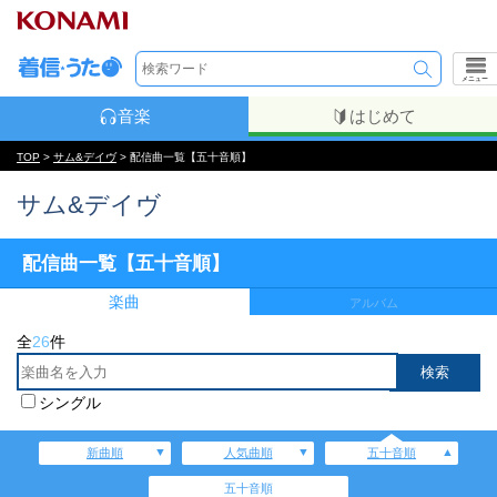
メニュー
音楽
はじめて
TOP
>
サム&デイヴ
> 配信曲一覧【五十音順】
サム&デイヴ
配信曲一覧【五十音順】
楽曲
アルバム
全
26
件
シングル
新曲順
人気曲順
五十音順
五十音順