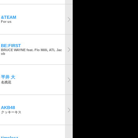
&TEAM
For us
BE:FIRST
BRUCE WAYNE feat. Flo Milli, ATL Jac
ob
平井 大
名残花
AKB48
クッキーキス
timelesz