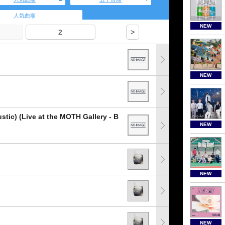
人気曲順
NEW
2
>
NEW
tic) (Live at the MOTH Gallery - B
NEW
NEW
NEW