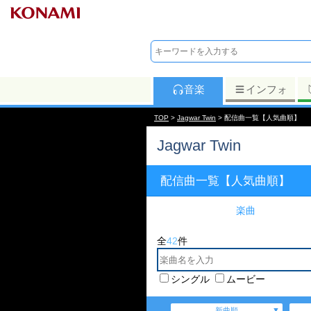
音楽
インフォ
TOP
>
Jagwar Twin
> 配信曲一覧【人気曲順】
Jagwar Twin
配信曲一覧【人気曲順】
楽曲
全
42
件
シングル
ムービー
新曲順