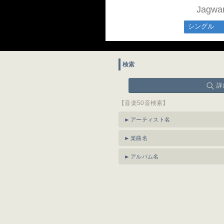
Jagw
シングル
検索
詳
【音楽50音検索】
アーティスト名
楽曲名
アルバム名