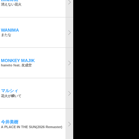
消えない花火
WANIMA
またな
MONKEY MAJIK
haneto feat. 友成空
マルシィ
花火が瞬いて
今井美樹
A PLACE IN THE SUN(2026 Remaster)