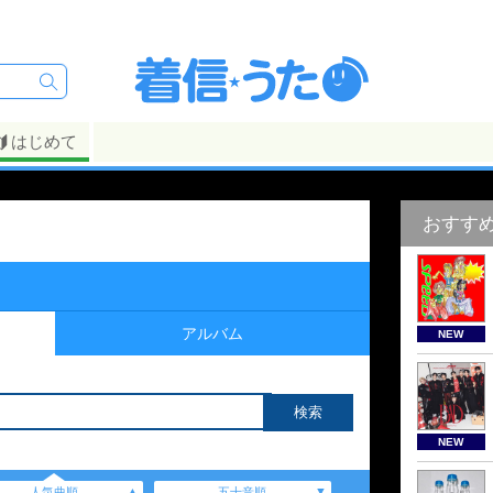
はじめて
おすす
アルバム
NEW
NEW
人気曲順
五十音順