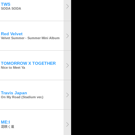
TWS
SODA SODA
Red Velvet
Velvet Summer - Summer Mini Album
TOMORROW X TOGETHER
Nice to Meet Ya
Travis Japan
On My Road (Stadium ver.)
ME:I
花咲く道