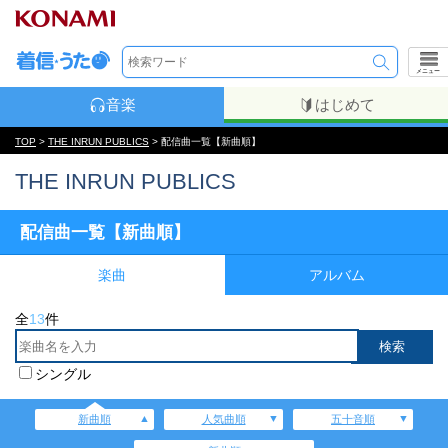
メニュー
音楽
はじめて
TOP
>
THE INRUN PUBLICS
> 配信曲一覧【新曲順】
THE INRUN PUBLICS
配信曲一覧【新曲順】
楽曲
アルバム
全
13
件
シングル
新曲順
人気曲順
五十音順