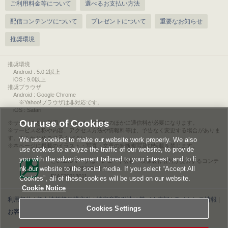
ご利用料金等について
選べるお支払い方法
配信コンテンツについて
プレゼントについて
重要なお知らせ
推奨環境
推奨環境
Android : 5.0.2以上
iOS : 9.0以上
推奨ブラウザ
Android : Google Chrome
※Yahoo!ブラウザは非対応です。
iOS : Safari
Our use of Cookies
サービスをご利用されるには、情報料のほかに通信料が必要になります。
サービス名称や内容、アクセス方法や情報料等は、予告なく変更する場合がありま
す。あらかじめご了承ください。
We use cookies to make our website work properly. We also
本ページに掲載のイラスト・写真・文章の無断複写及び転載を禁じます。
use cookies to analyze the traffic of our website, to provide
you with the advertisement tailored to your interest, and to li
このエルマークは、レコード会社・映像製作会社が提供するコンテ
nk our website to the social media. If you select “Accept All
ンツを示す登録商標です。
RIAJ00013011
Cookies”, all of these cookies will be used on our website.
Cookie Notice
利用規約
|
個人情報等保護方針
|
特定商取引法に基づく表記
|
ライセンス情報
|
Cookies Settings
お客様情報の外部送信について
|
Cookies Settings