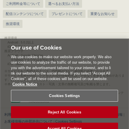
ご利用料金等について
選べるお支払い方法
配信コンテンツについて
プレゼントについて
重要なお知らせ
推奨環境
推奨環境
Android : 5.0.2以上
Our use of Cookies
iOS : 9.0以上
推奨ブラウザ
Android : Google Chrome
We use cookies to make our website work properly. We also
※Yahoo!ブラウザは非対応です。
use cookies to analyze the traffic of our website, to provide
iOS : Safari
you with the advertisement tailored to your interest, and to li
サービスをご利用されるには、情報料のほかに通信料が必要になります。
nk our website to the social media. If you select “Accept All
サービス名称や内容、アクセス方法や情報料等は、予告なく変更する場合がありま
Cookies”, all of these cookies will be used on our website.
す。あらかじめご了承ください。
Cookie Notice
本ページに掲載のイラスト・写真・文章の無断複写及び転載を禁じます。
このエルマークは、レコード会社・映像製作会社が提供するコンテ
Cookies Settings
ンツを示す登録商標です。
RIAJ00013011
Reject All Cookies
利用規約
|
個人情報等保護方針
|
特定商取引法に基づく表記
|
ライセンス情報
|
お客様情報の外部送信について
|
Cookies Settings
Accept All Cookies