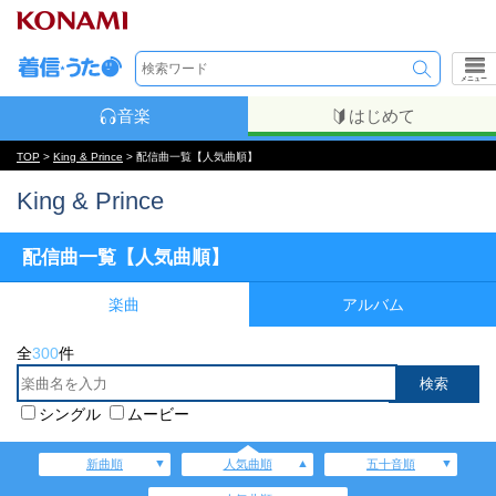
メニュー
音楽
はじめて
TOP
>
King & Prince
> 配信曲一覧【人気曲順】
King & Prince
配信曲一覧【人気曲順】
楽曲
アルバム
全
300
件
シングル
ムービー
新曲順
人気曲順
五十音順