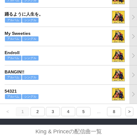
アルバム
シングル
踊るように人生を。
アルバム
シングル
My Sweeties
アルバム
シングル
Endroll
アルバム
シングル
BANGIN!!
アルバム
シングル
54321
アルバム
シングル
<
1
2
3
4
5
...
8
>
King & Princeの配信曲一覧