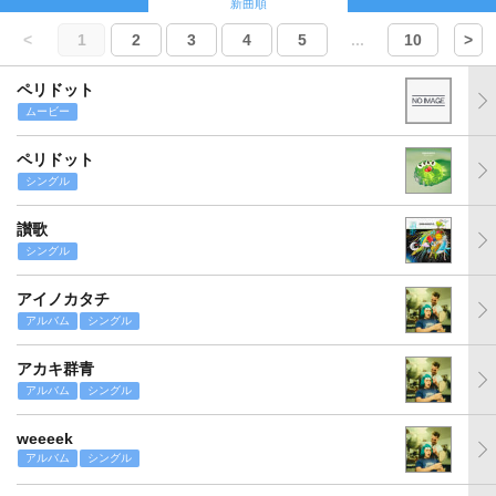
新曲順
<
1
2
3
4
5
...
10
>
ペリドット
ムービー
ペリドット
シングル
讃歌
シングル
アイノカタチ
アルバム
シングル
アカキ群青
アルバム
シングル
weeeek
アルバム
シングル