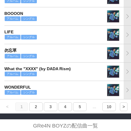
アルバム
シングル
BOOOON
アルバム
シングル
LIFE
アルバム
シングル
勿忘草
アルバム
シングル
What the "XXXX" (by DADA Rism)
アルバム
シングル
WONDERFUL
アルバム
シングル
<
1
2
3
4
5
...
10
>
GRe4N BOYZの配信曲一覧