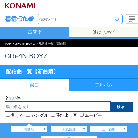
メニュー
音楽
はじめて
TOP
>
GRe4N BOYZ
> 配信曲一覧【新曲順】
GRe4N BOYZ
配信曲一覧【新曲順】
楽曲
アルバム
全
387
件
着うた
シングル
呼び出し音
ムービー
新曲順
人気曲順
五十音順