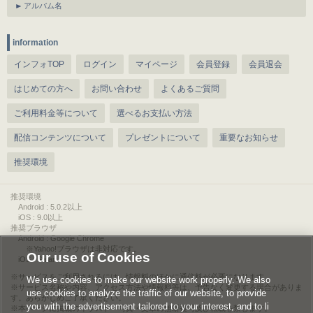
アルバム名
information
インフォTOP
ログイン
マイページ
会員登録
会員退会
はじめての方へ
お問い合わせ
よくあるご質問
ご利用料金等について
選べるお支払い方法
配信コンテンツについて
プレゼントについて
重要なお知らせ
推奨環境
推奨環境
Android : 5.0.2以上
iOS : 9.0以上
推奨ブラウザ
Android : Google Chrome
※Yahoo!ブラウザは非対応です。
Our use of Cookies
iOS : Safari
サービスをご利用されるには、情報料のほかに通信料が必要になります。
We use cookies to make our website work properly. We also
サービス名称や内容、アクセス方法や情報料等は、予告なく変更する場合がありま
use cookies to analyze the traffic of our website, to provide
す。あらかじめご了承ください。
you with the advertisement tailored to your interest, and to li
本ページに掲載のイラスト・写真・文章の無断複写及び転載を禁じます。