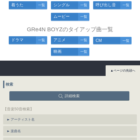
着うた
シングル
呼び出し音
一覧
一覧
一覧
ムービー
一覧
GRe4N BOYZのタイアップ曲一覧
ドラマ
アニメ
一覧
一覧
CM
一覧
映画
一覧
▲ページの先頭へ
検索
詳細検索
【音楽50音検索】
アーティスト名
楽曲名