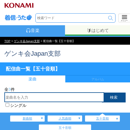
メニュー
音楽
はじめて
TOP
>
ゲンキ会Japan支部
> 配信曲一覧【五十音順】
ゲンキ会Japan支部
配信曲一覧【五十音順】
楽曲
アルバム
全
3
件
シングル
新曲順
人気曲順
五十音順
五十音順