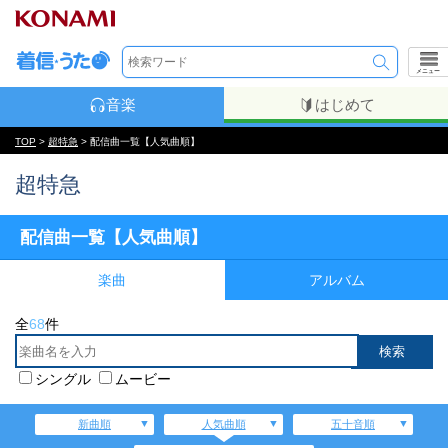
メニュー
音楽
はじめて
TOP
>
超特急
> 配信曲一覧【人気曲順】
超特急
配信曲一覧【人気曲順】
楽曲
アルバム
全
68
件
シングル
ムービー
新曲順
人気曲順
五十音順