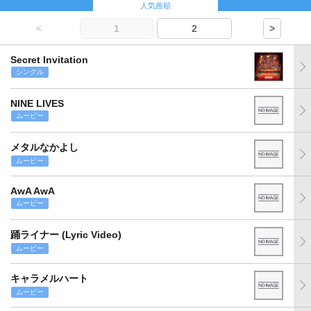
人気曲順
<
1
2
>
Secret Invitation
シングル
NINE LIVES
ムービー
メタルなかよし
ムービー
AwA AwA
ムービー
踊ライナー (Lyric Video)
ムービー
キャラメルハート
ムービー