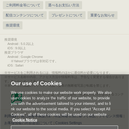
ご利用料金等について
選べるお支払い方法
配信コンテンツについて
プレゼントについて
重要なお知らせ
推奨環境
推奨環境
Android : 5.0.2以上
iOS : 9.0以上
推奨ブラウザ
Android : Google Chrome
※Yahoo!ブラウザは非対応です。
iOS : Safari
サービスをご利用されるには、情報料のほかに通信料が必要になります。
サービス名称や内容、アクセス方法や情報料等は、予告なく変更する場合がありま
す。あらかじめご了承ください。
Our use of Cookies
本ページに掲載のイラスト・写真・文章の無断複写及び転載を禁じます。
We use cookies to make our website work properly. We also
このエルマークは、レコード会社・映像製作会社が提供するコンテ
use cookies to analyze the traffic of our website, to provide
ンツを示す登録商標です。
RIAJ00013011
you with the advertisement tailored to your interest, and to li
nk our website to the social media. If you select “Accept All
Cookies”, all of these cookies will be used on our website.
利用規約
|
個人情報等保護方針
|
特定商取引法に基づく表記
|
ライセンス情報
|
Cookie Notice
お客様情報の外部送信について
|
Cookies Settings