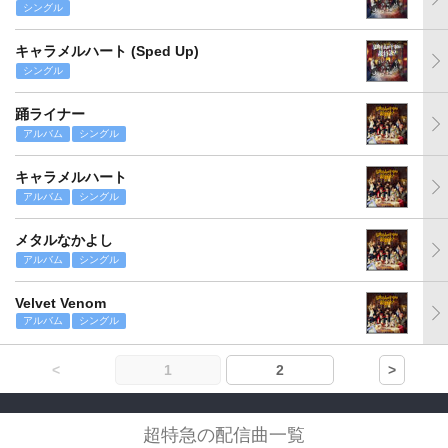
シングル
キャラメルハート (Sped Up)
シングル
踊ライナー
アルバム
シングル
キャラメルハート
アルバム
シングル
メタルなかよし
アルバム
シングル
Velvet Venom
アルバム
シングル
<
1
2
>
超特急の配信曲一覧