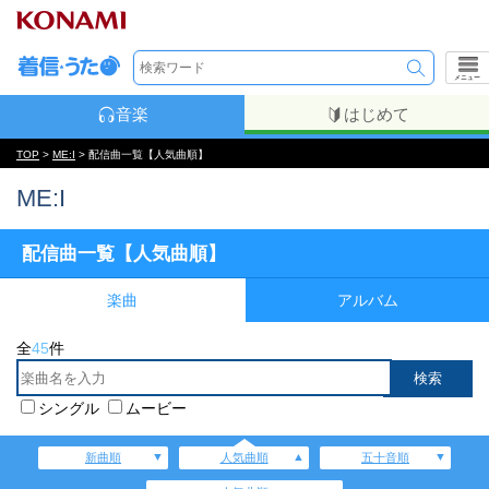
メニュー
音楽
はじめて
TOP
>
ME:I
> 配信曲一覧【人気曲順】
ME:I
配信曲一覧【人気曲順】
楽曲
アルバム
全
45
件
シングル
ムービー
新曲順
人気曲順
五十音順