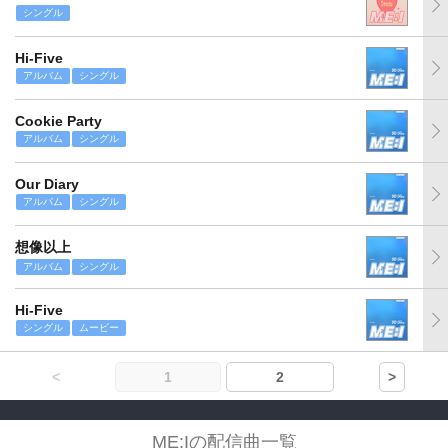
シングル
Hi-Five
アルバム
シングル
Cookie Party
アルバム
シングル
Our Diary
アルバム
シングル
想像以上
アルバム
シングル
Hi-Five
シングル
ムービー
<
1
2
>
ME:Iの配信曲一覧