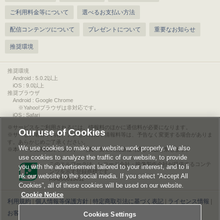
ご利用料金等について
選べるお支払い方法
配信コンテンツについて
プレゼントについて
重要なお知らせ
推奨環境
推奨環境
Android : 5.0.2以上
iOS : 9.0以上
推奨ブラウザ
Android : Google Chrome
※Yahoo!ブラウザは非対応です。
iOS : Safari
サービスをご利用されるには、情報料のほかに通信料が必要になります。
Our use of Cookies
サービス名称や内容、アクセス方法や情報料等は、予告なく変更する場合がありま
す。あらかじめご了承ください。
We use cookies to make our website work properly. We also
本ページに掲載のイラスト・写真・文章の無断複写及び転載を禁じます。
use cookies to analyze the traffic of our website, to provide
このエルマークは、レコード会社・映像製作会社が提供するコンテ
you with the advertisement tailored to your interest, and to li
ンツを示す登録商標です。
nk our website to the social media. If you select “Accept All
RIAJ00013011
Cookies”, all of these cookies will be used on our website.
Cookie Notice
利用規約
|
個人情報等保護方針
|
特定商取引法に基づく表記
|
ライセンス情報
|
お客様情報の外部送信について
|
Cookies Settings
Cookies Settings