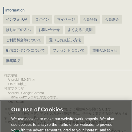
information
インフォTOP
ログイン
マイページ
会員登録
会員退会
はじめての方へ
お問い合わせ
よくあるご質問
ご利用料金等について
選べるお支払い方法
配信コンテンツについて
プレゼントについて
重要なお知らせ
推奨環境
推奨環境
Android : 5.0.2以上
iOS : 9.0以上
推奨ブラウザ
Android : Google Chrome
※Yahoo!ブラウザは非対応です。
iOS : Safari
Our use of Cookies
サービスをご利用されるには、情報料のほかに通信料が必要になります。
サービス名称や内容、アクセス方法や情報料等は、予告なく変更する場合がありま
す。あらかじめご了承ください。
We use cookies to make our website work properly. We also
本ページに掲載のイラスト・写真・文章の無断複写及び転載を禁じます。
use cookies to analyze the traffic of our website, to provide
you with the advertisement tailored to your interest, and to li
このエルマークは、レコード会社・映像製作会社が提供するコンテ