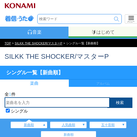
メニュー
音楽
はじめて
TOP
>
SILKK THE SHOCKER/マスターP
> シングル一覧【新曲順】
SILKK THE SHOCKER/マスターP
シングル一覧【新曲順】
楽曲
アルバム
全
1
件
シングル
新曲順
人気曲順
五十音順
新曲順