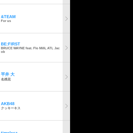
&TEAM
For us
BE:FIRST
BRUCE WAYNE feat. Flo Milli, ATL Jac
ob
平井 大
名残花
AKB48
クッキーキス
timelesz