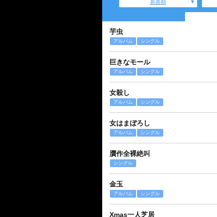
新曲順
芋虫
アルバム
シングル
巨きなモール
アルバム
シングル
女殺し
アルバム
シングル
女はまぼろし
アルバム
シングル
贋作全裸絶叫
シングル
金玉
アルバム
シングル
Xmas一人芝居