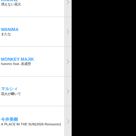
消えない花火
WANIMA
またな
MONKEY MAJIK
haneto feat. 友成空
マルシィ
花火が瞬いて
今井美樹
A PLACE IN THE SUN(2026 Remaster)