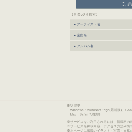
詳
【音楽50音検索】
アーティスト名
楽曲名
アルバム名
推奨環境
Windows : Microsoft Edge(最新版)、Go
Mac : Safari 7.0以降
サービスをご利用されるには、情報料の
サービス名称や内容、アクセス方法や情
本ページに掲載のイラスト・写真・文章