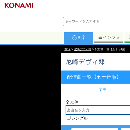
音楽
インフォ
TOP
>
尼崎デヴィ郎
> 配信曲一覧【五十音順】
尼崎デヴィ郎
配信曲一覧【五十音順】
楽曲
全
32
件
シングル