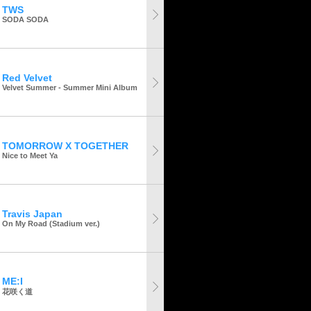
TWS
SODA SODA
Red Velvet
Velvet Summer - Summer Mini Album
TOMORROW X TOGETHER
Nice to Meet Ya
Travis Japan
On My Road (Stadium ver.)
ME:I
花咲く道