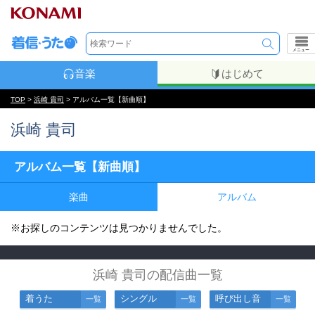
メニュー
音楽
はじめて
TOP
>
浜崎 貴司
> アルバム一覧【新曲順】
浜崎 貴司
アルバム一覧【新曲順】
楽曲
アルバム
※お探しのコンテンツは見つかりませんでした。
浜崎 貴司の配信曲一覧
着うた
シングル
呼び出し音
一覧
一覧
一覧