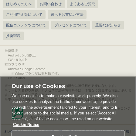
はじめての方へ
お問い合わせ
よくあるご質問
ご利用料金等について
選べるお支払い方法
配信コンテンツについて
プレゼントについて
重要なお知らせ
推奨環境
推奨環境
Android : 5.0.2以上
iOS : 9.0以上
推奨ブラウザ
Android : Google Chrome
※Yahoo!ブラウザは非対応です。
iOS : Safari
Our use of Cookies
サービスをご利用されるには、情報料のほかに通信料が必要になります。
サービス名称や内容、アクセス方法や情報料等は、予告なく変更する場合がありま
す。あらかじめご了承ください。
We use cookies to make our website work properly. We also
本ページに掲載のイラスト・写真・文章の無断複写及び転載を禁じます。
use cookies to analyze the traffic of our website, to provide
you with the advertisement tailored to your interest, and to li
このエルマークは、レコード会社・映像製作会社が提供するコンテ
nk our website to the social media. If you select “Accept All
ンツを示す登録商標です。
RIAJ00013011
Cookies”, all of these cookies will be used on our website.
Cookie Notice
利用規約
|
個人情報等保護方針
|
特定商取引法に基づく表記
|
ライセンス情報
|