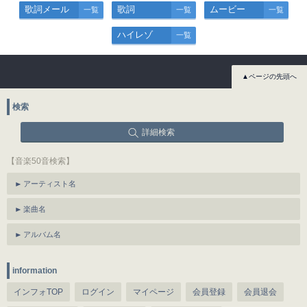
歌詞メール
歌詞
ムービー
一覧
一覧
一覧
ハイレゾ
一覧
▲ページの先頭へ
検索
詳細検索
【音楽50音検索】
アーティスト名
楽曲名
アルバム名
information
インフォTOP
ログイン
マイページ
会員登録
会員退会