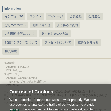
information
インフォTOP
ログイン
マイページ
会員登録
会員退会
はじめての方へ
お問い合わせ
よくあるご質問
ご利用料金等について
選べるお支払い方法
配信コンテンツについて
プレゼントについて
重要なお知らせ
推奨環境
推奨環境
Android : 5.0.2以上
iOS : 9.0以上
推奨ブラウザ
Android : Google Chrome
※Yahoo!ブラウザは非対応です。
iOS : Safari
Our use of Cookies
サービスをご利用されるには、情報料のほかに通信料が必要になります。
サービス名称や内容、アクセス方法や情報料等は、予告なく変更する場合がありま
す。あらかじめご了承ください。
We use cookies to make our website work properly. We also
本ページに掲載のイラスト・写真・文章の無断複写及び転載を禁じます。
use cookies to analyze the traffic of our website, to provide
you with the advertisement tailored to your interest, and to li
このエルマークは、レコード会社・映像製作会社が提供するコンテ