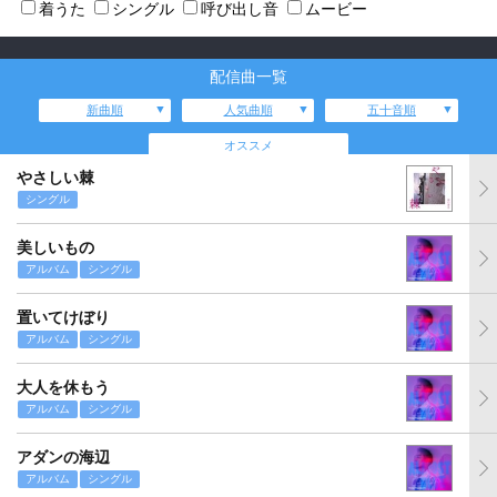
着うた
シングル
呼び出し音
ムービー
配信曲一覧
新曲順
人気曲順
五十音順
オススメ
やさしい棘
シングル
美しいもの
アルバム
シングル
置いてけぼり
アルバム
シングル
大人を休もう
アルバム
シングル
アダンの海辺
アルバム
シングル