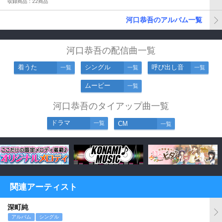
収録商品：22商品
河口恭吾のアルバム一覧
河口恭吾の配信曲一覧
着うた
シングル
呼び出し音
一覧
一覧
一覧
ムービー
一覧
河口恭吾のタイアップ曲一覧
ドラマ
一覧
CM
一覧
関連アーティスト
深町純
アルバム
シングル