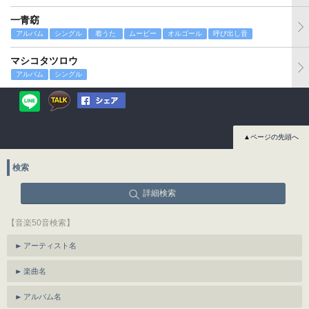
一青窈
アルバム
シングル
着うた
ムービー
オルゴール
呼び出し音
マシコタツロウ
アルバム
シングル
▲ページの先頭へ
検索
詳細検索
【音楽50音検索】
アーティスト名
楽曲名
アルバム名