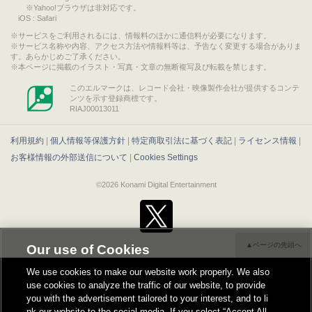
※Yahoo!ブラウザは非対応です。
iOS : Safari
サービスをご利用されるには、情報料のほかに通信料が必要になります。
サービス名称や内容、アクセス方法や情報料等は、予告なく変更する場合がありま
す。あらかじめご了承ください。
本ページに掲載のイラスト・写真・文章の無断複写及び転載を禁じます。
このエルマークは、レコード会社・映像製作会社が提供するコンテ
ンツを示す登録商標です。
RIAJ00013011
利用規約
|
個人情報等保護方針
|
特定商取引法に基づく表記
|
ライセンス情報
|
お客様情報の外部送信について
|
Cookies Settings
©2026 Konami Digital Entertainment
▲ページの先頭へ
Our use of Cookies
We use cookies to make our website work properly. We also
use cookies to analyze the traffic of our website, to provide
you with the advertisement tailored to your interest, and to li
nk our website to the social media. If you select “Accept All