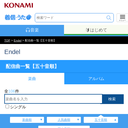
メニュー
音楽
はじめて
TOP
>
Endel
> 配信曲一覧【五十音順】
Endel
配信曲一覧【五十音順】
楽曲
アルバム
全
106
件
シングル
新曲順
人気曲順
五十音順