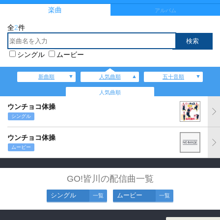
楽曲
アルバム
全
2
件
シングル
ムービー
新曲順
人気曲順
五十音順
人気曲順
ウンチョコ体操
シングル
ウンチョコ体操
ムービー
GO!皆川の配信曲一覧
シングル
ムービー
一覧
一覧