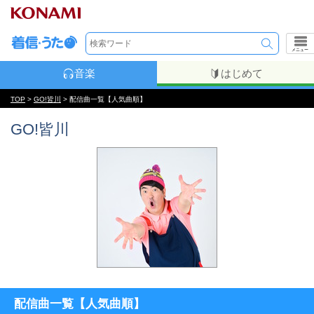
メニュー
音楽
はじめて
TOP
>
GO!皆川
> 配信曲一覧【人気曲順】
GO!皆川
配信曲一覧【人気曲順】