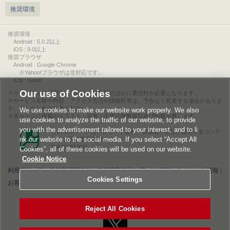
推奨環境
推奨環境
Android : 5.0.2以上
iOS : 9.0以上
推奨ブラウザ
Android : Google Chrome
※Yahoo!ブラウザは非対応です。
iOS : Safari
Our use of Cookies
サービスをご利用されるには、情報料のほかに通信料が必要になります。
サービス名称や内容、アクセス方法や情報料等は、予告なく変更する場合がありま
す。あらかじめご了承ください。
We use cookies to make our website work properly. We also
本ページに掲載のイラスト・写真・文章の無断複写及び転載を禁じます。
use cookies to analyze the traffic of our website, to provide
you with the advertisement tailored to your interest, and to li
このエルマークは、レコード会社・映像製作会社が提供するコンテ
nk our website to the social media. If you select “Accept All
ンツを示す登録商標です。
RIAJ00013011
Cookies”, all of these cookies will be used on our website.
Cookie Notice
利用規約
|
個人情報等保護方針
|
特定商取引法に基づく表記
|
ライセンス情報
|
Cookies Settings
お客様情報の外部送信について
|
Cookies Settings
©2026 Konami Digital Entertainment
Reject All Cookies