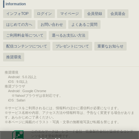
information
インフォTOP
ログイン
マイページ
会員登録
会員退会
はじめての方へ
お問い合わせ
よくあるご質問
ご利用料金等について
選べるお支払い方法
配信コンテンツについて
プレゼントについて
重要なお知らせ
推奨環境
推奨環境
Android : 5.0.2以上
iOS : 9.0以上
推奨ブラウザ
Android : Google Chrome
※Yahoo!ブラウザは非対応です。
iOS : Safari
サービスをご利用されるには、情報料のほかに通信料が必要になります。
サービス名称や内容、アクセス方法や情報料等は、予告なく変更する場合がありま
す。あらかじめご了承ください。
本ページに掲載のイラスト・写真・文章の無断複写及び転載を禁じます。
このエルマークは、レコード会社・映像製作会社が提供するコンテ
ンツを示す登録商標です。