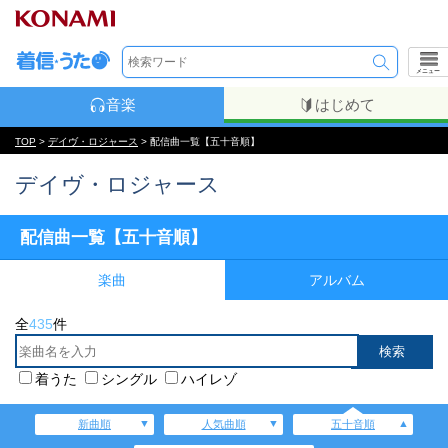
メニュー
音楽
はじめて
TOP
>
デイヴ・ロジャース
> 配信曲一覧【五十音順】
デイヴ・ロジャース
配信曲一覧【五十音順】
楽曲
アルバム
全
435
件
着うた
シングル
ハイレゾ
新曲順
人気曲順
五十音順