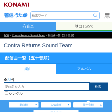
メニュー
音楽
はじめて
TOP
>
Contra Returns Sound Team
> 配信曲一覧【五十音順】
Contra Returns Sound Team
配信曲一覧【五十音順】
楽曲
アルバム
全
23
件
シングル
新曲順
人気曲順
五十音順