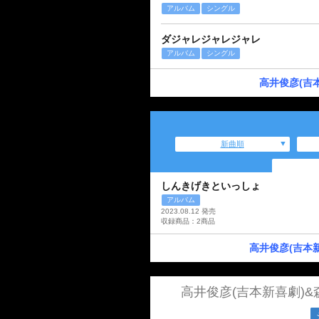
アルバム
シングル
ダジャレジャレジャレ
アルバム
シングル
高井俊彦(吉
新曲順
しんきげきといっしょ
アルバム
2023.08.12 発売
収録商品：2商品
高井俊彦(吉本
高井俊彦(吉本新喜劇)