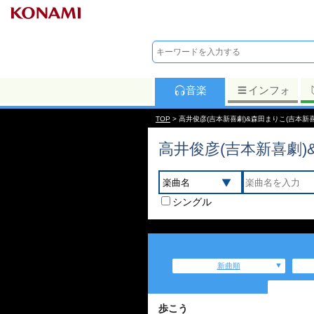
音楽
インフォ
TOP
> 高井俊彦(吉本新喜劇)&森田まりこ(吉本
高井俊彦(吉本新喜劇)
シングル
新曲順
歩こう