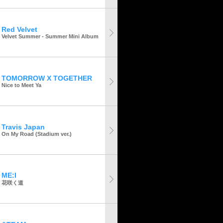
Red Velvet
Velvet Summer - Summer Mini Album
TOMORROW X TOGETHER
Nice to Meet Ya
Travis Japan
On My Road (Stadium ver.)
ME:I
花咲く道