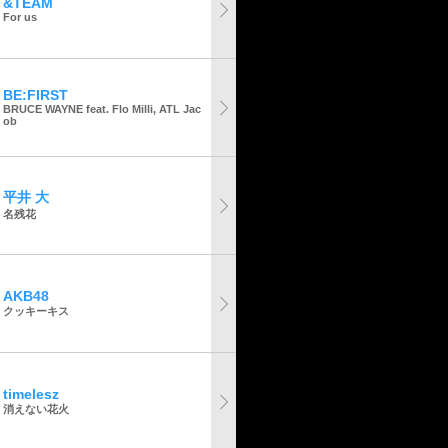
&TEAM
For us
BE:FIRST
BRUCE WAYNE feat. Flo Milli, ATL Jac
ob
平井 大
名残花
AKB48
クッキーキス
timelesz
消えない花火