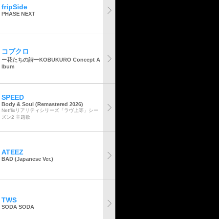
fripSide
PHASE NEXT
コブクロ
ー花たちの詩ーKOBUKURO Concept A
lbum
SPEED
Body & Soul (Remastered 2026)
Netflixリアリティシリーズ「ラヴ上等」シー
ズン2 主題歌
ATEEZ
BAD (Japanese Ver.)
TWS
SODA SODA