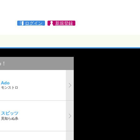
ログイン
新規登録
め！
Ado
モンストロ
スピッツ
見知らぬ糸