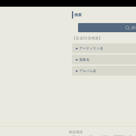
検索
詳
【音楽50音検索】
アーティスト名
楽曲名
アルバム名
推奨環境