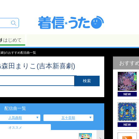
はじめて
新喜劇)のおすすめ配信曲一覧
おすす
&森田まりこ(吉本新喜劇)
NEW
配信曲一覧
人気曲順
五十音順
NEW
オススメ