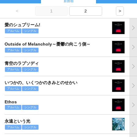
新曲順
<
1
2
>
愛のシュプリーム!
アルバム
シングル
Outside of Melancholy～憂鬱の向こう側～
アルバム
シングル
青空のラプソディ
アルバム
シングル
いつかの、いくつかのきみとのせかい
アルバム
シングル
Ethos
アルバム
シングル
永遠という光
アルバム
シングル