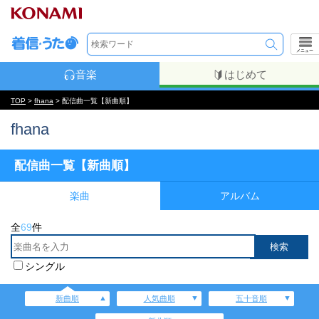
メニュー
音楽
はじめて
TOP
>
fhana
> 配信曲一覧【新曲順】
fhana
配信曲一覧【新曲順】
楽曲
アルバム
全
69
件
シングル
新曲順
人気曲順
五十音順