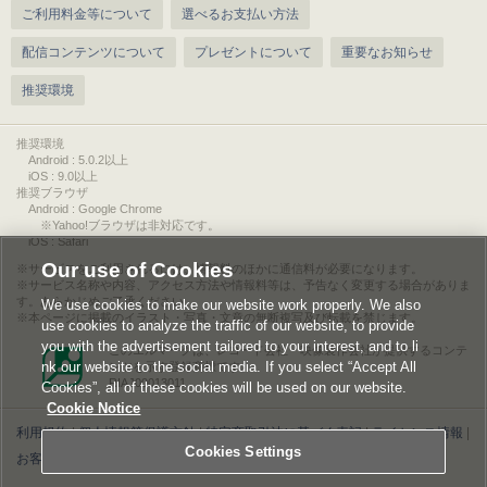
ご利用料金等について
選べるお支払い方法
配信コンテンツについて
プレゼントについて
重要なお知らせ
推奨環境
推奨環境
Android : 5.0.2以上
iOS : 9.0以上
推奨ブラウザ
Android : Google Chrome
※Yahoo!ブラウザは非対応です。
iOS : Safari
Our use of Cookies
サービスをご利用されるには、情報料のほかに通信料が必要になります。
サービス名称や内容、アクセス方法や情報料等は、予告なく変更する場合がありま
す。あらかじめご了承ください。
We use cookies to make our website work properly. We also
本ページに掲載のイラスト・写真・文章の無断複写及び転載を禁じます。
use cookies to analyze the traffic of our website, to provide
you with the advertisement tailored to your interest, and to li
このエルマークは、レコード会社・映像製作会社が提供するコンテ
nk our website to the social media. If you select “Accept All
ンツを示す登録商標です。
RIAJ00013011
Cookies”, all of these cookies will be used on our website.
Cookie Notice
利用規約
|
個人情報等保護方針
|
特定商取引法に基づく表記
|
ライセンス情報
|
Cookies Settings
お客様情報の外部送信について
|
Cookies Settings