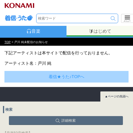
メニュー
音楽
はじめて
TOP
> 戸川 純未配信のお知らせ
下記アーティストは本サイトで配信を行っておりません。
アーティスト名：戸川 純
着信★うた♪TOPへ
▲ページの先頭へ
検索
詳細検索