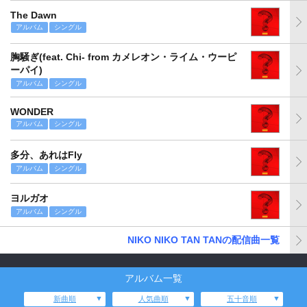
The Dawn
アルバム
シングル
胸騒ぎ(feat. Chi- from カメレオン・ライム・ウーピ
ーパイ)
アルバム
シングル
WONDER
アルバム
シングル
多分、あれはFly
アルバム
シングル
ヨルガオ
アルバム
シングル
NIKO NIKO TAN TANの配信曲一覧
アルバム一覧
新曲順
人気曲順
五十音順