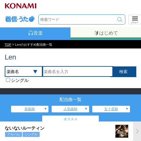
メニュー
音楽
はじめて
TOP
> Lenのおすすめ配信曲一覧
Len
シングル
配信曲一覧
新曲順
人気曲順
五十音順
オススメ
ないないルーティン
アルバム
シングル