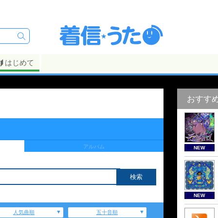
はじめて
おすす
アルバム
NEW
NEW
人気曲順
五十音順