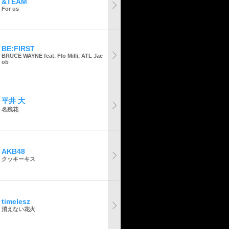
&TEAM
For us
BE:FIRST
BRUCE WAYNE feat. Flo Milli, ATL Jac
ob
平井 大
名残花
AKB48
クッキーキス
timelesz
消えない花火