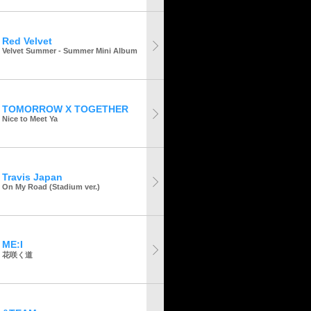
Red Velvet
Velvet Summer - Summer Mini Album
TOMORROW X TOGETHER
Nice to Meet Ya
Travis Japan
On My Road (Stadium ver.)
ME:I
花咲く道