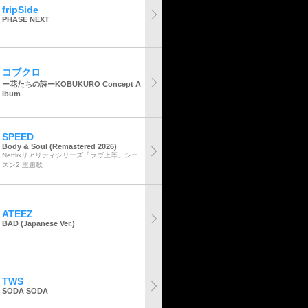
fripSide
PHASE NEXT
コブクロ
ー花たちの詩ーKOBUKURO Concept A
lbum
SPEED
Body & Soul (Remastered 2026)
Netflixリアリティシリーズ「ラヴ上等」シー
ズン2 主題歌
ATEEZ
BAD (Japanese Ver.)
TWS
SODA SODA