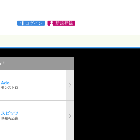
ログイン
新規登録
め！
Ado
モンストロ
スピッツ
見知らぬ糸