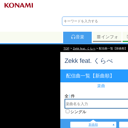
音楽
インフォ
TOP
>
Zekk feat. くらべ
> 配信曲一覧【新曲順】
Zekk feat. くらべ
配信曲一覧【新曲順】
楽曲
全
1
件
シングル
新曲順