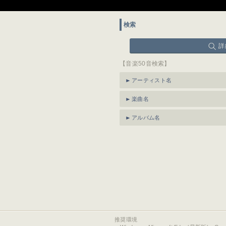
検索
詳
【音楽50音検索】
アーティスト名
楽曲名
アルバム名
推奨環境