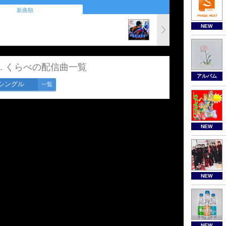
新曲順
NEW
eat. くらべの配信曲一覧
アルバム
シングル
一覧
NEW
NEW
NEW