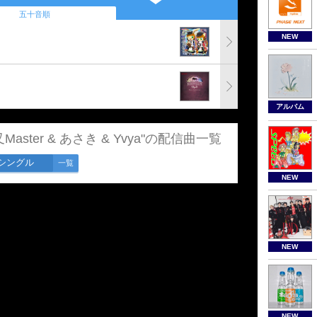
五十音順
NEW
アルバム
猫叉Master & あさき & Yvya"の配信曲一覧
シングル
一覧
NEW
NEW
NEW