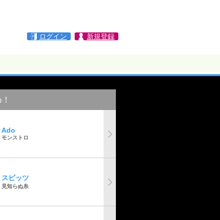
ログイン
新規登録
め！
Ado
モンストロ
スピッツ
見知らぬ糸