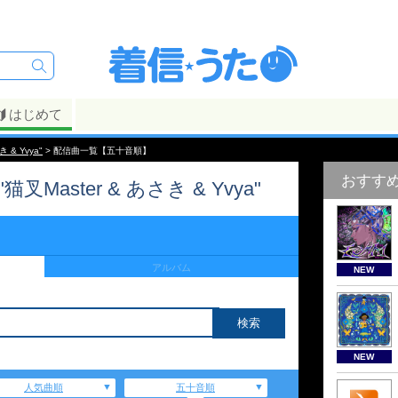
はじめて
き & Yvya"
> 配信曲一覧【五十音順】
おすす
 "猫叉Master & あさき & Yvya"
アルバム
NEW
NEW
人気曲順
五十音順