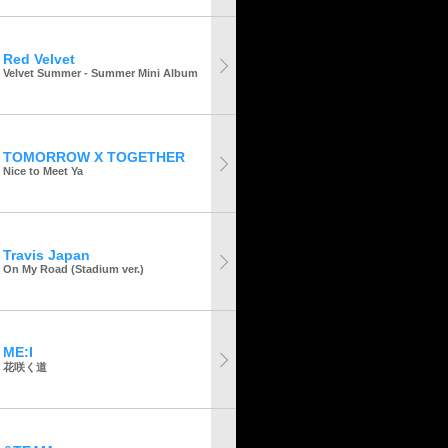
Red Velvet
Velvet Summer - Summer Mini Album
TOMORROW X TOGETHER
Nice to Meet Ya
Travis Japan
On My Road (Stadium ver.)
ME:I
花咲く道