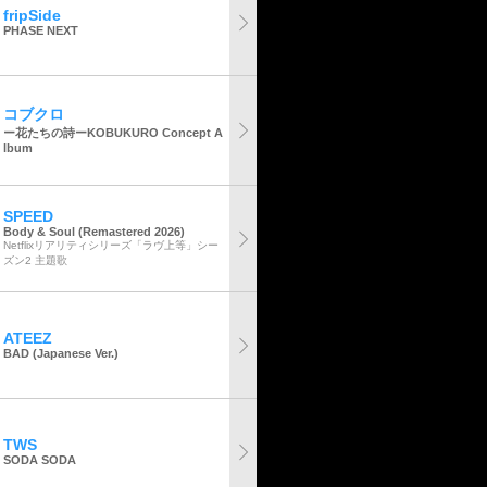
fripSide
PHASE NEXT
コブクロ
ー花たちの詩ーKOBUKURO Concept A
lbum
SPEED
Body & Soul (Remastered 2026)
Netflixリアリティシリーズ「ラヴ上等」シー
ズン2 主題歌
ATEEZ
BAD (Japanese Ver.)
TWS
SODA SODA