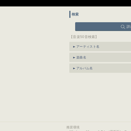
検索
詳
【音楽50音検索】
アーティスト名
楽曲名
アルバム名
推奨環境