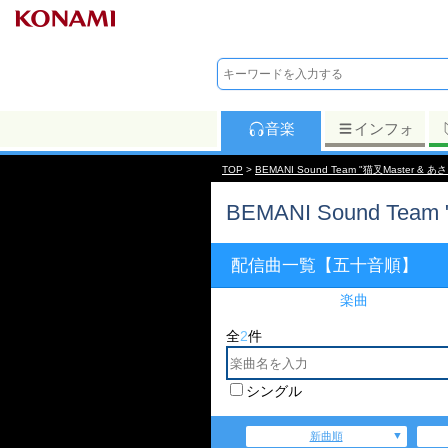
音楽
インフォ
TOP
>
BEMANI Sound Team "猫叉Master & あさ
BEMANI Sound Team
配信曲一覧【五十音順】
楽曲
全
2
件
シングル
新曲順