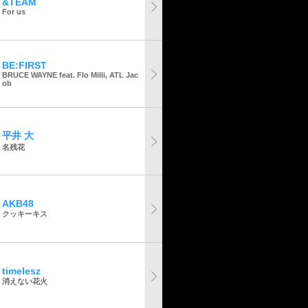
&TEAM
For us
BE:FIRST
BRUCE WAYNE feat. Flo Milli, ATL Jac
ob
平井 大
名残花
AKB48
クッキーキス
timelesz
消えない花火