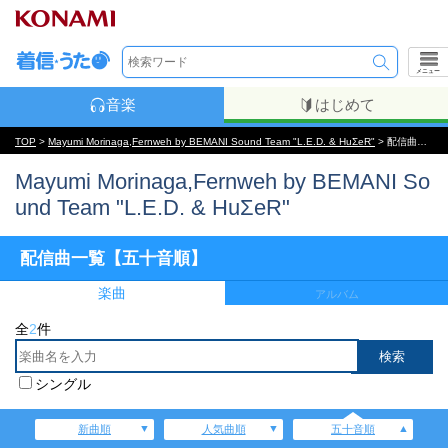
メニュー
音楽
はじめて
TOP
>
Mayumi Morinaga,Fernweh by BEMANI Sound Team "L.E.D. & HuΣeR"
> 配信曲一覧【五十音順】
Mayumi Morinaga,Fernweh by BEMANI So
und Team "L.E.D. & HuΣeR"
配信曲一覧【五十音順】
楽曲
アルバム
全
2
件
シングル
新曲順
人気曲順
五十音順