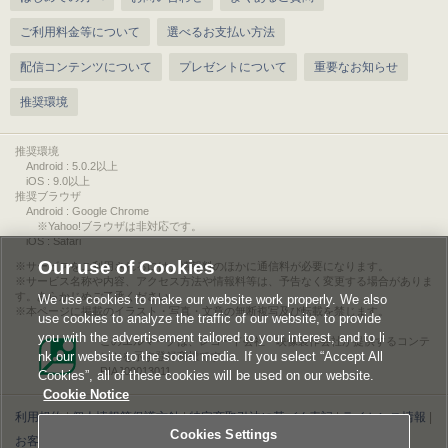
ご利用料金等について
選べるお支払い方法
配信コンテンツについて
プレゼントについて
重要なお知らせ
推奨環境
推奨環境
Android : 5.0.2以上
iOS : 9.0以上
推奨ブラウザ
Android : Google Chrome
※Yahoo!ブラウザは非対応です。
iOS : Safari
Our use of Cookies
サービスをご利用されるには、情報料のほかに通信料が必要になります。
サービス名称や内容、アクセス方法や情報料等は、予告なく変更する場合がありま
す。あらかじめご了承ください。
We use cookies to make our website work properly. We also
本ページに掲載のイラスト・写真・文章の無断複写及び転載を禁じます。
use cookies to analyze the traffic of our website, to provide
you with the advertisement tailored to your interest, and to li
このエルマークは、レコード会社・映像製作会社が提供するコンテ
nk our website to the social media. If you select “Accept All
ンツを示す登録商標です。
RIAJ00013011
Cookies”, all of these cookies will be used on our website.
Cookie Notice
利用規約
|
個人情報等保護方針
|
特定商取引法に基づく表記
|
ライセンス情報
|
Cookies Settings
お客様情報の外部送信について
|
Cookies Settings