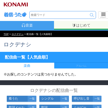
メニュー
音楽
はじめて
TOP
>
ロクデナシ
> 配信曲一覧【人気曲順】
ロクデナシ
配信曲一覧【人気曲順】
楽曲
アルバム
※お探しのコンテンツは見つかりませんでした。
ロクデナシの配信曲一覧
着うた
シングル
呼び出し音
一覧
一覧
一覧
歌詞メール
歌詞
ムービー
一覧
一覧
一覧