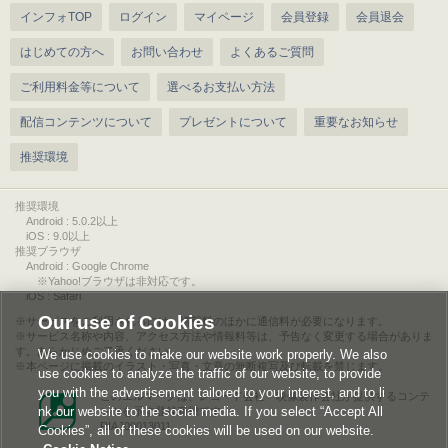
インフォTOP
ログイン
マイページ
会員登録
会員退会
はじめての方へ
お問い合わせ
よくあるご質問
ご利用料金等について
選べるお支払い方法
配信コンテンツについて
プレゼントについて
重要なお知らせ
推奨環境
推奨環境
Android : 5.0.2以上
iOS : 9.0以上
推奨ブラウザ
Android : Google Chrome
※Yahoo!ブラウザは非対応です。
iOS : Safari
Our use of Cookies
サービスをご利用されるには、情報料のほかに通信料が必要になります。
サービス名称や内容、アクセス方法や情報料等は、予告なく変更する場合がありま
す。あらかじめご了承ください。
We use cookies to make our website work properly. We also
本ページに掲載のイラスト・写真・文章の無断複写及び転載を禁じます。
use cookies to analyze the traffic of our website, to provide
you with the advertisement tailored to your interest, and to li
このエルマークは、レコード会社・映像製作会社が提供するコンテ
nk our website to the social media. If you select “Accept All
ンツを示す登録商標です。
RIAJ00013011
Cookies”, all of these cookies will be used on our website.