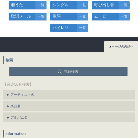
着うた
シングル
呼び出し音
一覧
一覧
一覧
歌詞メール
歌詞
ムービー
一覧
一覧
一覧
ハイレゾ
一覧
▲ページの先頭へ
検索
詳細検索
【音楽50音検索】
アーティスト名
楽曲名
アルバム名
information